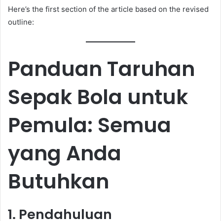
Here’s the first section of the article based on the revised
outline:
Panduan Taruhan
Sepak Bola untuk
Pemula: Semua
yang Anda
Butuhkan
1. Pendahuluan