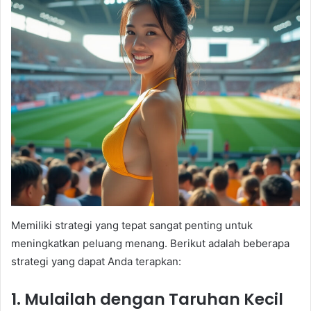
Memiliki strategi yang tepat sangat penting untuk
meningkatkan peluang menang. Berikut adalah beberapa
strategi yang dapat Anda terapkan:
1. Mulailah dengan Taruhan Kecil