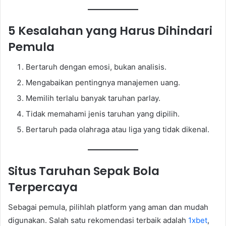
5 Kesalahan yang Harus Dihindari
Pemula
Bertaruh dengan emosi, bukan analisis.
Mengabaikan pentingnya manajemen uang.
Memilih terlalu banyak taruhan parlay.
Tidak memahami jenis taruhan yang dipilih.
Bertaruh pada olahraga atau liga yang tidak dikenal.
Situs Taruhan Sepak Bola
Terpercaya
Sebagai pemula, pilihlah platform yang aman dan mudah
digunakan. Salah satu rekomendasi terbaik adalah
1xbet
,