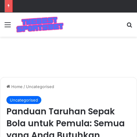
Menu
Se
Home
/
Uncategorised
Uncategorised
Panduan Taruhan Sepak
Bola untuk Pemula: Semua
yang Anda Butuhkan