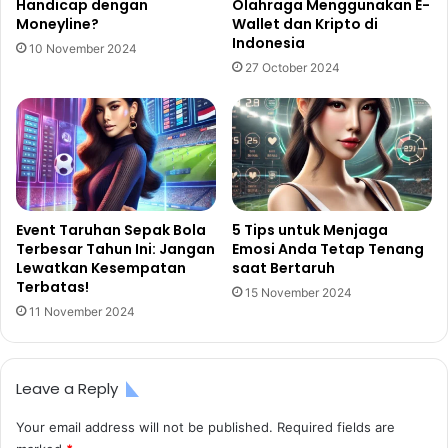
Handicap dengan
Olahraga Menggunakan E-
Moneyline?
Wallet dan Kripto di
Indonesia
10 November 2024
27 October 2024
Event Taruhan Sepak Bola
5 Tips untuk Menjaga
Terbesar Tahun Ini: Jangan
Emosi Anda Tetap Tenang
Lewatkan Kesempatan
saat Bertaruh
Terbatas!
15 November 2024
11 November 2024
Leave a Reply
Your email address will not be published.
Required fields are