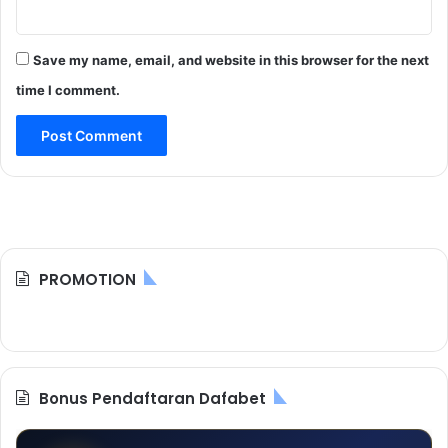
Save my name, email, and website in this browser for the next
time I comment.
PROMOTION
Bonus Pendaftaran Dafabet