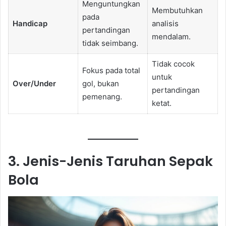
Menguntungkan
Membutuhkan
pada
Handicap
analisis
pertandingan
mendalam.
tidak seimbang.
Tidak cocok
Fokus pada total
untuk
Over/Under
gol, bukan
pertandingan
pemenang.
ketat.
3. Jenis-Jenis Taruhan Sepak
Bola