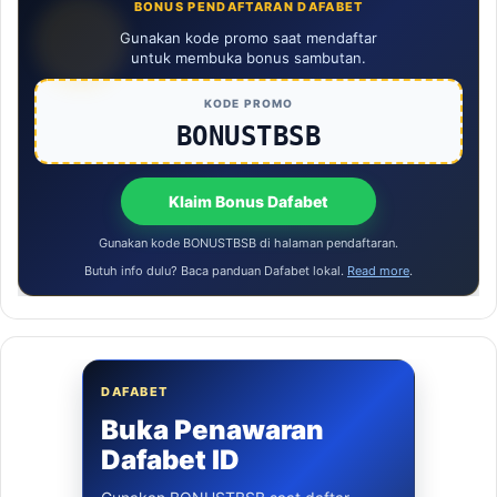
BONUS PENDAFTARAN DAFABET
Gunakan kode promo saat mendaftar
untuk membuka bonus sambutan.
KODE PROMO
BONUSTBSB
Klaim Bonus Dafabet
Gunakan kode BONUSTBSB di halaman pendaftaran.
Butuh info dulu? Baca panduan Dafabet lokal.
Read more
.
DAFABET
Buka Penawaran
Dafabet ID