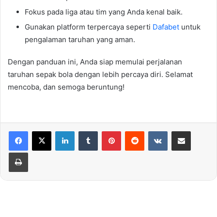
Fokus pada liga atau tim yang Anda kenal baik.
Gunakan platform terpercaya seperti
Dafabet
untuk
pengalaman taruhan yang aman.
Dengan panduan ini, Anda siap memulai perjalanan
taruhan sepak bola dengan lebih percaya diri. Selamat
mencoba, dan semoga beruntung!
LinkedIn
Tumblr
Pinterest
Reddit
VKontakte
Share via Email
Print