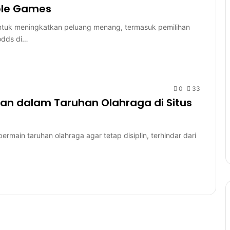
able Games
f untuk meningkatkan peluang menang, termasuk pemilihan
odds di…
0
33
n dalam Taruhan Olahraga di Situs
bermain taruhan olahraga agar tetap disiplin, terhindar dari