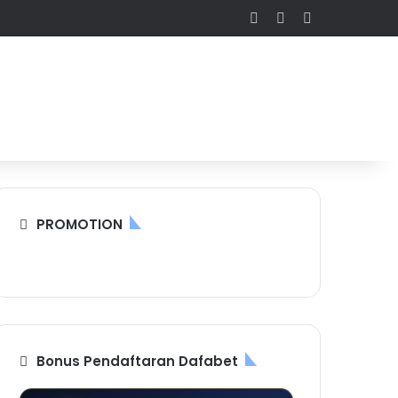
Log In
Random Article
Sidebar
PROMOTION
Bonus Pendaftaran Dafabet