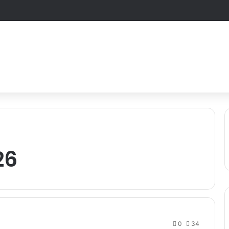
26
0
34