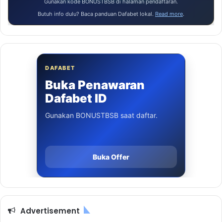
Gunakan kode BONUSTBSB di halaman pendaftaran.
Butuh info dulu? Baca panduan Dafabet lokal.
Read more
.
DAFABET
Buka Penawaran
Dafabet ID
Gunakan BONUSTBSB saat daftar.
Buka Offer
Advertisement