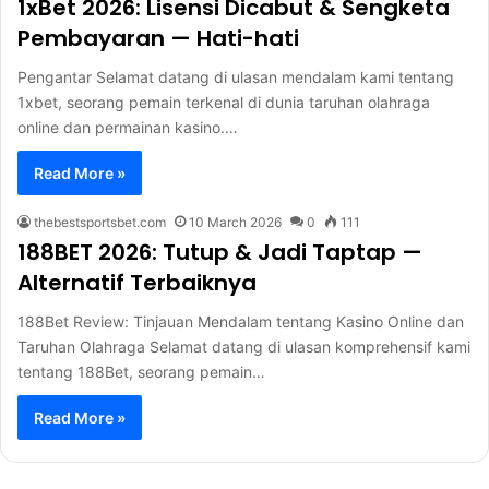
1xBet 2026: Lisensi Dicabut & Sengketa
Pembayaran — Hati-hati
Pengantar Selamat datang di ulasan mendalam kami tentang
1xbet, seorang pemain terkenal di dunia taruhan olahraga
online dan permainan kasino.…
Read More »
thebestsportsbet.com
10 March 2026
0
111
188BET 2026: Tutup & Jadi Taptap —
Alternatif Terbaiknya
188Bet Review: Tinjauan Mendalam tentang Kasino Online dan
Taruhan Olahraga Selamat datang di ulasan komprehensif kami
tentang 188Bet, seorang pemain…
Read More »