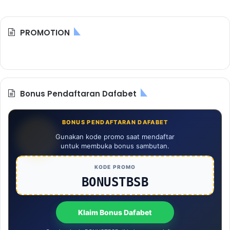
PROMOTION
Bonus Pendaftaran Dafabet
BONUS PENDAFTARAN DAFABET
Gunakan kode promo saat mendaftar
untuk membuka bonus sambutan.
KODE PROMO
BONUSTBSB
Klaim Bonus Dafabet