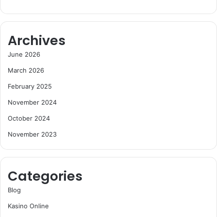
Archives
June 2026
March 2026
February 2025
November 2024
October 2024
November 2023
Categories
Blog
Kasino Online