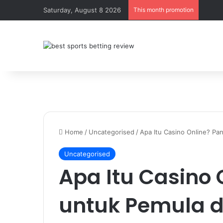
Saturday, August 8 2026
This month promotion
Home
/
Uncategorised
/
Apa Itu Casino Online? Pa
Uncategorised
Apa Itu Casino
untuk Pemula d