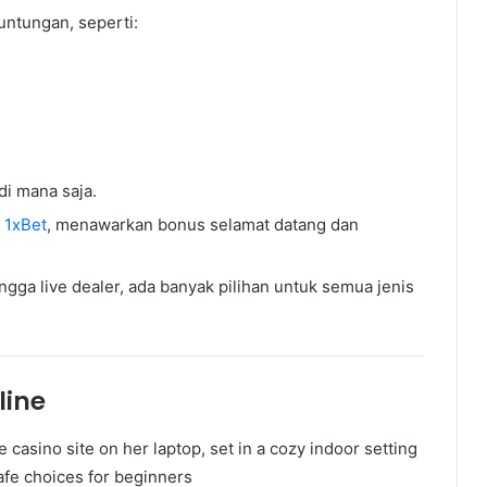
untungan, seperti:
di mana saja.
i
1xBet
, menawarkan bonus selamat datang dan
hingga live dealer, ada banyak pilihan untuk semua jenis
line