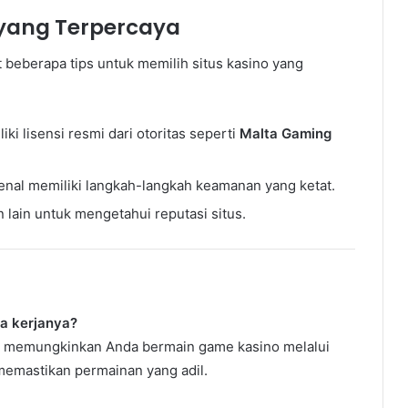
 yang Terpercaya
beberapa tips untuk memilih situs kasino yang
liki lisensi resmi dari otoritas seperti
Malta Gaming
enal memiliki langkah-langkah keamanan yang ketat.
n lain untuk mengetahui reputasi situs.
ra kerjanya?
ang memungkinkan Anda bermain game kasino melalui
memastikan permainan yang adil.