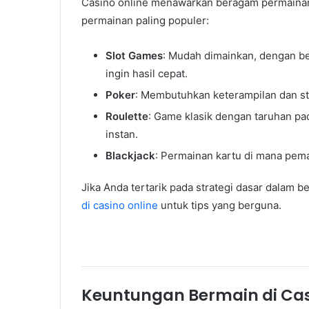
Casino online menawarkan beragam permainan y
permainan paling populer:
Slot Games
: Mudah dimainkan, dengan be
ingin hasil cepat.
Poker
: Membutuhkan keterampilan dan st
Roulette
: Game klasik dengan taruhan pa
instan.
Blackjack
: Permainan kartu di mana pem
Jika Anda tertarik pada strategi dasar dalam b
di casino online
untuk tips yang berguna.
Keuntungan Bermain di Cas