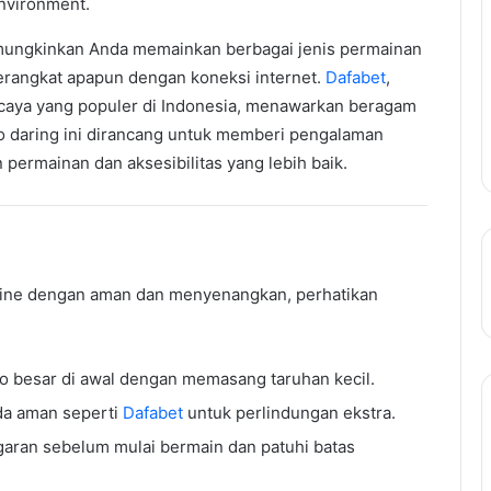
memungkinkan Anda memainkan berbagai jenis permainan
i perangkat apapun dengan koneksi internet.
Dafabet
,
ercaya yang populer di Indonesia, menawarkan beragam
o daring ini dirancang untuk memberi pengalaman
n permainan dan aksesibilitas yang lebih baik.
line dengan aman dan menyenangkan, perhatikan
iko besar di awal dengan memasang taruhan kecil.
nda aman seperti
Dafabet
untuk perlindungan ekstra.
garan sebelum mulai bermain dan patuhi batas