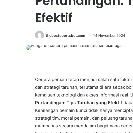
Pertandingan: 
Efektif
thebestsportsbet.com
14 November 2024
Cedera pemain tetap menjadi salah satu fakto
dan strategi taruhan, terutama di era sepak b
kemajuan teknologi dan akses informasi real
Pertandingan: Tips Taruhan yang Efektif
dapa
Kehilangan pemain kunci tidak hanya mencipt
strategi tim, moral pemain, dan peluang taruhan
membahas secara mendalam bagaimana cedera