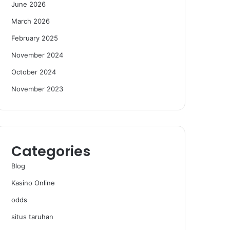
June 2026
March 2026
February 2025
November 2024
October 2024
November 2023
Categories
Blog
Kasino Online
odds
situs taruhan