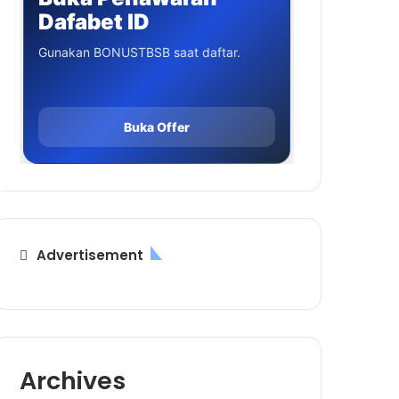
Dafabet ID
Gunakan BONUSTBSB saat daftar.
Buka Offer
Advertisement
Archives