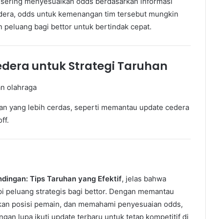
g sering menyesuaikan odds berdasarkan informasi
cedera, odds untuk kemenangan tim tersebut mungkin
peluang bagi bettor untuk bertindak cepat.
era untuk Strategi Taruhan
han yang lebih cerdas, seperti memantau update cedera
ff.
ingan: Tips Taruhan yang Efektif
, jelas bahwa
i peluang strategis bagi bettor. Dengan memantau
arkan posisi pemain, dan memahami penyesuaian odds,
n lupa ikuti update terbaru untuk tetap kompetitif di