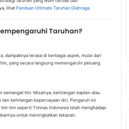
rategi taruhan yang lebih cerdas dan
a, lihat
Panduan Ultimate Taruhan Olahraga
.
empengaruhi Taruhan?
, dampaknya terasa di berbagai aspek, mulai dari
an tim, yang secara langsung memengaruhi peluang
 semangat tim. Misalnya, kehilangan kapten atau
lain kehilangan kepercayaan diri. Pengaruh ini
 tim-tim seperti Timnas Indonesia telah menghadapi
tkannya untuk meningkatkan tekanan.