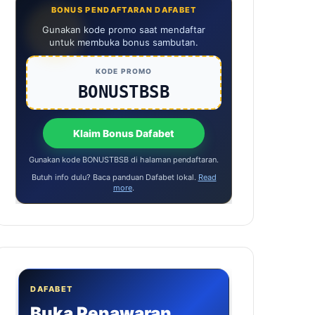
BONUS PENDAFTARAN DAFABET
Gunakan kode promo saat mendaftar
untuk membuka bonus sambutan.
KODE PROMO
BONUSTBSB
Klaim Bonus Dafabet
Gunakan kode BONUSTBSB di halaman pendaftaran.
Butuh info dulu? Baca panduan Dafabet lokal.
Read
more
.
DAFABET
Buka Penawaran