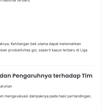
rnasional terbaru.
knya. Kehilangan bek utama dapat melemahkan
an produktivitas gol, seperti kasus terbaru di Liga
a dan Pengaruhnya terhadap Tim
lam mengevaluasi dampaknya pada hasil pertandingan,