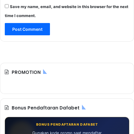
Save my name, email, and website in this browser for the next
time I comment.
PROMOTION
Bonus Pendaftaran Dafabet
BONUS PENDAFTARAN DAFABET
Gunakan kode promo saat mendaftar