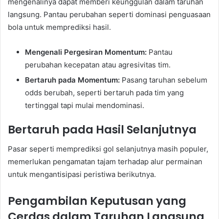
mengenalinya dapat memberi keunggulan dalam taruhan
langsung. Pantau perubahan seperti dominasi penguasaan
bola untuk memprediksi hasil.
Mengenali Pergesiran Momentum:
Pantau
perubahan kecepatan atau agresivitas tim.
Bertaruh pada Momentum:
Pasang taruhan sebelum
odds berubah, seperti bertaruh pada tim yang
tertinggal tapi mulai mendominasi.
Bertaruh pada Hasil Selanjutnya
Pasar seperti memprediksi gol selanjutnya masih populer,
memerlukan pengamatan tajam terhadap alur permainan
untuk mengantisipasi peristiwa berikutnya.
Pengambilan Keputusan yang
Cerdas dalam Taruhan Langsung