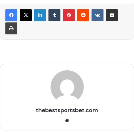
LinkedIn
Tumblr
Pinterest
Reddit
VKontakte
Share via Email
Print
thebestsportsbet.com
We
bsi