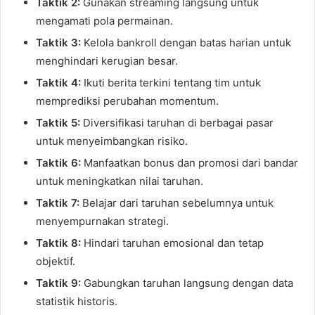
Taktik 2:
Gunakan streaming langsung untuk
mengamati pola permainan.
Taktik 3:
Kelola bankroll dengan batas harian untuk
menghindari kerugian besar.
Taktik 4:
Ikuti berita terkini tentang tim untuk
memprediksi perubahan momentum.
Taktik 5:
Diversifikasi taruhan di berbagai pasar
untuk menyeimbangkan risiko.
Taktik 6:
Manfaatkan bonus dan promosi dari bandar
untuk meningkatkan nilai taruhan.
Taktik 7:
Belajar dari taruhan sebelumnya untuk
menyempurnakan strategi.
Taktik 8:
Hindari taruhan emosional dan tetap
objektif.
Taktik 9:
Gabungkan taruhan langsung dengan data
statistik historis.