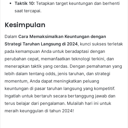
Taktik 10:
Tetapkan target keuntungan dan berhenti
saat tercapai.
Kesimpulan
Dalam
Cara Memaksimalkan Keuntungan dengan
Strategi Taruhan Langsung di 2024
, kunci sukses terletak
pada kemampuan Anda untuk beradaptasi dengan
perubahan cepat, memanfaatkan teknologi terkini, dan
menerapkan taktik yang cerdas. Dengan pemahaman yang
lebih dalam tentang odds, jenis taruhan, dan strategi
momentum, Anda dapat meningkatkan peluang
keuntungan di pasar taruhan langsung yang kompetitif.
Ingatlah untuk bertaruh secara bertanggung jawab dan
terus belajar dari pengalaman. Mulailah hari ini untuk
meraih keunggulan di tahun 2024!