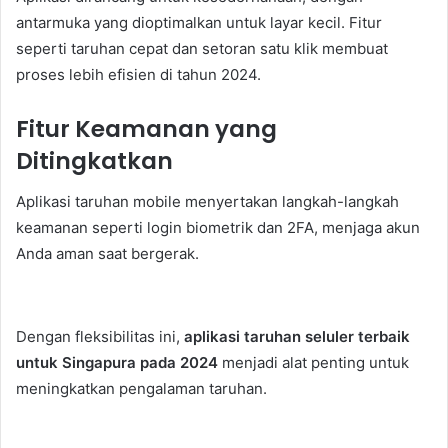
antarmuka yang dioptimalkan untuk layar kecil. Fitur
seperti taruhan cepat dan setoran satu klik membuat
proses lebih efisien di tahun 2024.
Fitur Keamanan yang
Ditingkatkan
Aplikasi taruhan mobile menyertakan langkah-langkah
keamanan seperti login biometrik dan 2FA, menjaga akun
Anda aman saat bergerak.
Dengan fleksibilitas ini,
aplikasi taruhan seluler terbaik
untuk Singapura pada 2024
menjadi alat penting untuk
meningkatkan pengalaman taruhan.