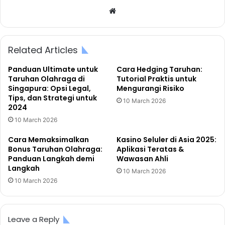
We
bsi
te
Related Articles
Panduan Ultimate untuk
Cara Hedging Taruhan:
Taruhan Olahraga di
Tutorial Praktis untuk
Singapura: Opsi Legal,
Mengurangi Risiko
Tips, dan Strategi untuk
10 March 2026
2024
10 March 2026
Cara Memaksimalkan
Kasino Seluler di Asia 2025:
Bonus Taruhan Olahraga:
Aplikasi Teratas &
Panduan Langkah demi
Wawasan Ahli
Langkah
10 March 2026
10 March 2026
Leave a Reply