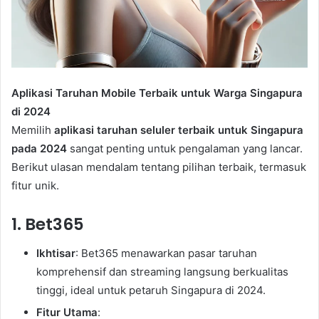
Aplikasi Taruhan Mobile Terbaik untuk Warga Singapura
di 2024
Memilih
aplikasi taruhan seluler terbaik untuk Singapura
pada 2024
sangat penting untuk pengalaman yang lancar.
Berikut ulasan mendalam tentang pilihan terbaik, termasuk
fitur unik.
1.
Bet365
Ikhtisar
: Bet365 menawarkan pasar taruhan
komprehensif dan streaming langsung berkualitas
tinggi, ideal untuk petaruh Singapura di 2024.
Fitur Utama
: