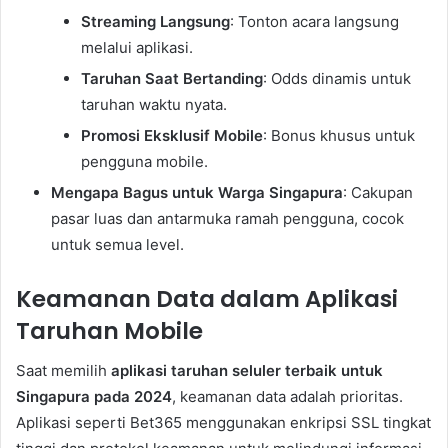
Streaming Langsung
: Tonton acara langsung
melalui aplikasi.
Taruhan Saat Bertanding
: Odds dinamis untuk
taruhan waktu nyata.
Promosi Eksklusif Mobile
: Bonus khusus untuk
pengguna mobile.
Mengapa Bagus untuk Warga Singapura
: Cakupan
pasar luas dan antarmuka ramah pengguna, cocok
untuk semua level.
Keamanan Data dalam Aplikasi
Taruhan Mobile
Saat memilih
aplikasi taruhan seluler terbaik untuk
Singapura pada 2024
, keamanan data adalah prioritas.
Aplikasi seperti Bet365 menggunakan enkripsi SSL tingkat