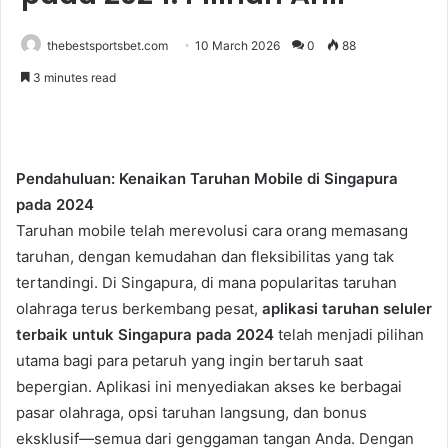
thebestsportsbet.com
10 March 2026
0
88
3 minutes read
Pendahuluan: Kenaikan Taruhan Mobile di Singapura
pada 2024
Taruhan mobile telah merevolusi cara orang memasang
taruhan, dengan kemudahan dan fleksibilitas yang tak
tertandingi. Di Singapura, di mana popularitas taruhan
olahraga terus berkembang pesat,
aplikasi taruhan seluler
terbaik untuk Singapura pada 2024
telah menjadi pilihan
utama bagi para petaruh yang ingin bertaruh saat
bepergian. Aplikasi ini menyediakan akses ke berbagai
pasar olahraga, opsi taruhan langsung, dan bonus
eksklusif—semua dari genggaman tangan Anda. Dengan