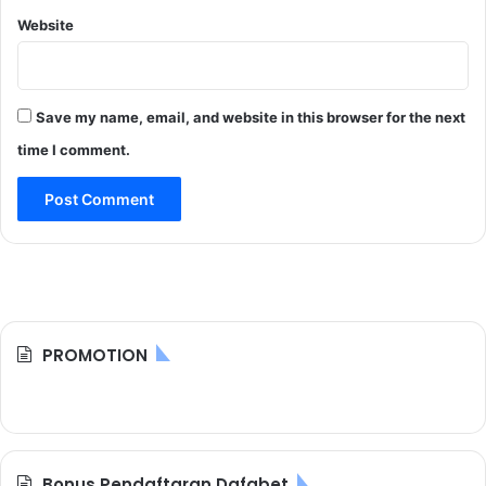
Website
Save my name, email, and website in this browser for the next
time I comment.
PROMOTION
Bonus Pendaftaran Dafabet