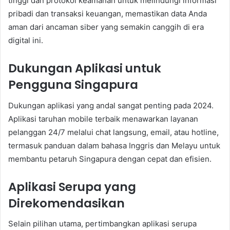
tinggi dan protokol keamanan untuk melindungi informasi
pribadi dan transaksi keuangan, memastikan data Anda
aman dari ancaman siber yang semakin canggih di era
digital ini.
Dukungan Aplikasi untuk
Pengguna Singapura
Dukungan aplikasi yang andal sangat penting pada 2024.
Aplikasi taruhan mobile terbaik menawarkan layanan
pelanggan 24/7 melalui chat langsung, email, atau hotline,
termasuk panduan dalam bahasa Inggris dan Melayu untuk
membantu petaruh Singapura dengan cepat dan efisien.
Aplikasi Serupa yang
Direkomendasikan
Selain pilihan utama, pertimbangkan aplikasi serupa