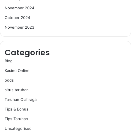
November 2024
October 2024
November 2023
Categories
Blog
Kasino Online
odds
situs taruhan
Taruhan Olahraga
Tips & Bonus
Tips Taruhan
Uncategorised