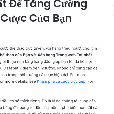
ất Để Tăng Cường
Cược Của Bạn
ợc thể thao trực tuyến, với hàng triệu người chơi tìm
ể thao của Bạn với Xếp hạng Trang web Tốt nhất
.
iới thiệu nền tảng hàng đầu, giúp bạn tối đa hóa lợi
ệu Dafabet
– điểm đến lý tưởng, không chỉ cung cấp đa
cao trong môi trường cá cược hiện đại. For more
For more details, see
Khám phá cá cược trực tiếp
. For
 đều có sở thích riêng. Đó là lý do chúng tôi cung cấp
ừ bóng đá, bóng rổ đến các môn ít phổ biến hơn, tất cả