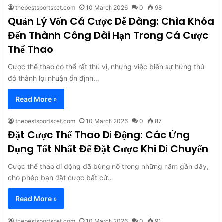
thebestsportsbet.com
10 March 2026
0
98
Quản Lý Vốn Cá Cược Dễ Dàng: Chìa Khóa
Đến Thành Công Dài Hạn Trong Cá Cược
Thể Thao
Cược thể thao có thể rất thú vị, nhưng việc biến sự hứng thú
đó thành lợi nhuận ổn định…
Read More »
thebestsportsbet.com
10 March 2026
0
87
Đặt Cược Thể Thao Di Động: Các Ứng
Dụng Tốt Nhất Để Đặt Cược Khi Di Chuyển
Cược thể thao di động đã bùng nổ trong những năm gần đây,
cho phép bạn đặt cược bất cứ…
Read More »
thebestsportsbet.com
10 March 2026
0
91