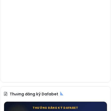
Thưởng đăng ký Dafabet
THƯỞNG ĐĂNG KÝ DAFABET