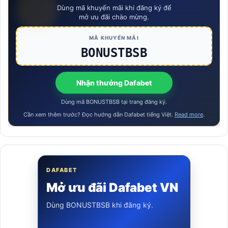
Dùng mã khuyến mãi khi đăng ký để
mở ưu đãi chào mừng.
MÃ KHUYẾN MÃI
BONUSTBSB
Nhận thưởng Dafabet
Dùng mã BONUSTBSB tại trang đăng ký.
Cần xem thêm trước? Đọc hướng dẫn Dafabet tiếng Việt.
Read more
.
DAFABET
Mở ưu đãi Dafabet VN
Dùng BONUSTBSB khi đăng ký.