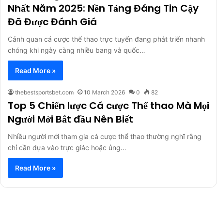
Nhất Năm 2025: Nền Tảng Đáng Tin Cậy
Đã Được Đánh Giá
Cảnh quan cá cược thể thao trực tuyến đang phát triển nhanh
chóng khi ngày càng nhiều bang và quốc…
Read More »
thebestsportsbet.com
10 March 2026
0
82
Top 5 Chiến lược Cá cược Thể thao Mà Mọi
Người Mới Bắt đầu Nên Biết
Nhiều người mới tham gia cá cược thể thao thường nghĩ rằng
chỉ cần dựa vào trực giác hoặc ủng…
Read More »