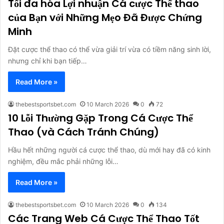
Tối đa hóa Lợi nhuận Cá cược Thể thao
của Bạn với Những Mẹo Đã Được Chứng
Minh
Đặt cược thể thao có thể vừa giải trí vừa có tiềm năng sinh lời,
nhưng chỉ khi bạn tiếp…
Read More »
thebestsportsbet.com
10 March 2026
0
72
10 Lỗi Thường Gặp Trong Cá Cược Thể
Thao (và Cách Tránh Chúng)
Hầu hết những người cá cược thể thao, dù mới hay đã có kinh
nghiệm, đều mắc phải những lỗi…
Read More »
thebestsportsbet.com
10 March 2026
0
134
Các Trang Web Cá Cược Thể Thao Tốt