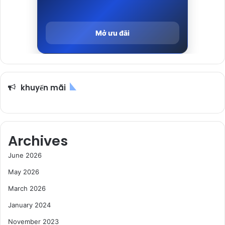
Mở ưu đãi
khuyến mãi
Archives
June 2026
May 2026
March 2026
January 2024
November 2023