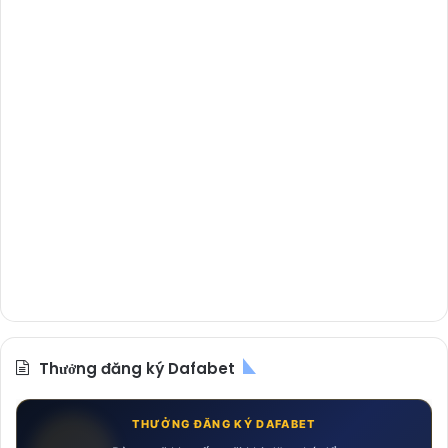
Thưởng đăng ký Dafabet
THƯỞNG ĐĂNG KÝ DAFABET