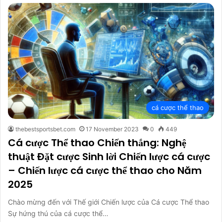
cá cược thể thao
thebestsportsbet.com
17 November 2023
0
449
Cá cược Thể thao Chiến thắng: Nghệ
thuật Đặt cược Sinh lời Chiến lược cá cược
– Chiến lược cá cược thể thao cho Năm
2025
Chào mừng đến với Thế giới Chiến lược của Cá cược Thể thao
Sự hứng thú của cá cược thể…