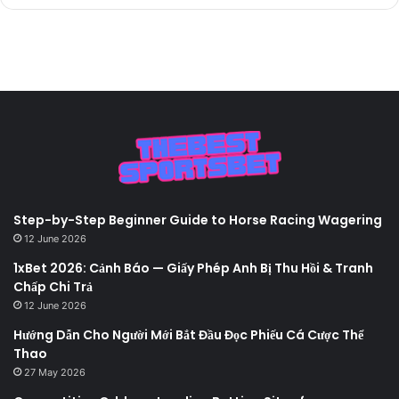
Step-by-Step Beginner Guide to Horse Racing Wagering
12 June 2026
1xBet 2026: Cảnh Báo — Giấy Phép Anh Bị Thu Hồi & Tranh
Chấp Chi Trả
12 June 2026
Hướng Dẫn Cho Người Mới Bắt Đầu Đọc Phiếu Cá Cược Thể
Thao
27 May 2026