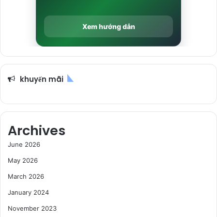
Xem hướng dẫn
khuyến mãi
Archives
June 2026
May 2026
March 2026
January 2024
November 2023