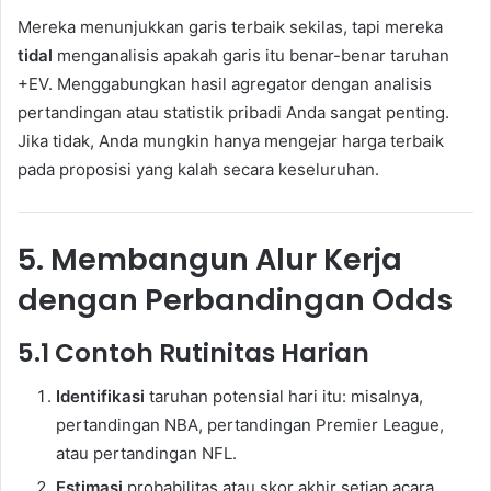
Mereka menunjukkan garis terbaik sekilas, tapi mereka
tidal
menganalisis apakah garis itu benar-benar taruhan
+EV. Menggabungkan hasil agregator dengan analisis
pertandingan atau statistik pribadi Anda sangat penting.
Jika tidak, Anda mungkin hanya mengejar harga terbaik
pada proposisi yang kalah secara keseluruhan.
5. Membangun Alur Kerja
dengan Perbandingan Odds
5.1 Contoh Rutinitas Harian
Identifikasi
taruhan potensial hari itu: misalnya,
pertandingan NBA, pertandingan Premier League,
atau pertandingan NFL.
Estimasi
probabilitas atau skor akhir setiap acara