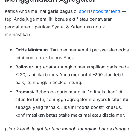
Ketika Anda melihat
garis bagus
di
sportsbook tertentu
—
tapi Anda juga memiliki bonus aktif atau penawaran
pendaftaran—periksa Syarat & Ketentuan untuk
memastikan:
Odds Minimum
: Taruhan memenuhi persyaratan odds
minimum untuk bonus Anda.
Rollover
: Agregator mungkin menampilkan garis pada
-220, tapi jika bonus Anda menuntut -200 atau lebih
baik, itu mungkin tidak dihitung.
Promosi
: Beberapa garis mungkin “ditingkatkan” di
situs tertentu, sehingga agregator menyoroti situs itu
sebagai yang terbaik. Jika ini “odds boost” khusus,
konfirmasikan batas stake maksimal atau disclaimer.
(Untuk lebih lanjut tentang menghubungkan bonus dengan