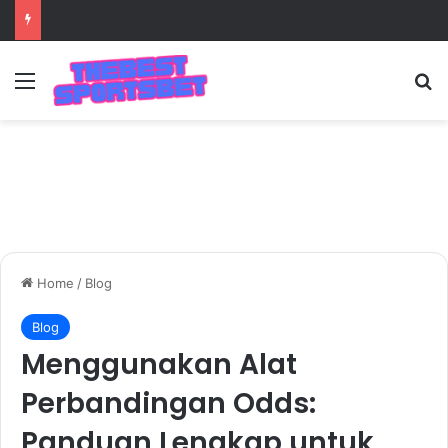
Menu
S
Home
/
Blog
Blog
Menggunakan Alat
Perbandingan Odds:
Panduan Lengkap untuk