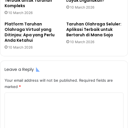
Terbaik untuk Taruhan
Layak Digunakan?
Kompleks
10 March 2026
10 March 2026
Platform Taruhan
Taruhan Olahraga Seluler:
Olahraga Virtual yang
Aplikasi Terbaik untuk
Ditinjau: Apa yang Perlu
Bertaruh di Mana Saja
Anda Ketahui
10 March 2026
10 March 2026
Leave a Reply
Your email address will not be published.
Required fields are
marked
*
C
o
m
m