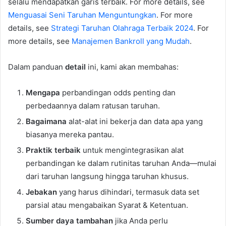
selalu mendapatkan garis terbaik. For more details, see
Menguasai Seni Taruhan Menguntungkan
. For more
details, see
Strategi Taruhan Olahraga Terbaik 2024
. For
more details, see
Manajemen Bankroll yang Mudah
.
Dalam panduan
detail
ini, kami akan membahas:
Mengapa
perbandingan odds penting dan
perbedaannya dalam ratusan taruhan.
Bagaimana
alat-alat ini bekerja dan data apa yang
biasanya mereka pantau.
Praktik terbaik
untuk mengintegrasikan alat
perbandingan ke dalam rutinitas taruhan Anda—mulai
dari taruhan langsung hingga taruhan khusus.
Jebakan
yang harus dihindari, termasuk data set
parsial atau mengabaikan Syarat & Ketentuan.
Sumber daya tambahan
jika Anda perlu