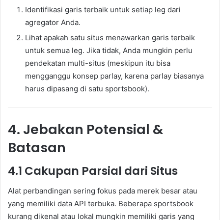
Identifikasi garis terbaik untuk setiap leg dari
agregator Anda.
Lihat apakah satu situs menawarkan garis terbaik
untuk semua leg. Jika tidak, Anda mungkin perlu
pendekatan multi-situs (meskipun itu bisa
mengganggu konsep parlay, karena parlay biasanya
harus dipasang di satu sportsbook).
4. Jebakan Potensial &
Batasan
4.1 Cakupan Parsial dari Situs
Alat perbandingan sering fokus pada merek besar atau
yang memiliki data API terbuka. Beberapa sportsbook
kurang dikenal atau lokal mungkin memiliki garis yang