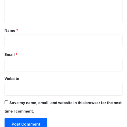
e
n
t
*
Name
*
Email
*
Website
Save my name, email, and website in this browser for the next
time I comment.