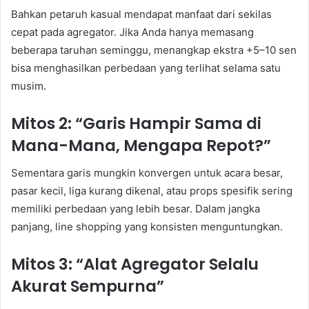
Bahkan petaruh kasual mendapat manfaat dari sekilas
cepat pada agregator. Jika Anda hanya memasang
beberapa taruhan seminggu, menangkap ekstra +5–10 sen
bisa menghasilkan perbedaan yang terlihat selama satu
musim.
Mitos 2: “Garis Hampir Sama di
Mana-Mana, Mengapa Repot?”
Sementara garis mungkin konvergen untuk acara besar,
pasar kecil, liga kurang dikenal, atau props spesifik sering
memiliki perbedaan yang lebih besar. Dalam jangka
panjang, line shopping yang konsisten menguntungkan.
Mitos 3: “Alat Agregator Selalu
Akurat Sempurna”