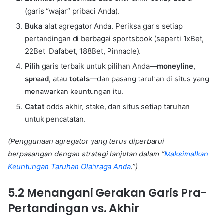
(garis “wajar” pribadi Anda).
Buka
alat agregator Anda. Periksa garis setiap
pertandingan di berbagai sportsbook (seperti 1xBet,
22Bet, Dafabet, 188Bet, Pinnacle).
Pilih
garis terbaik untuk pilihan Anda—
moneyline
,
spread
, atau
totals
—dan pasang taruhan di situs yang
menawarkan keuntungan itu.
Catat
odds akhir, stake, dan situs setiap taruhan
untuk pencatatan.
(Penggunaan agregator yang terus diperbarui
berpasangan dengan strategi lanjutan dalam “
Maksimalkan
Keuntungan Taruhan Olahraga Anda
.”)
5.2 Menangani Gerakan Garis Pra-
Pertandingan vs. Akhir