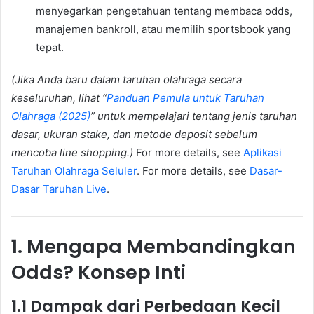
menyegarkan pengetahuan tentang membaca odds,
manajemen bankroll, atau memilih sportsbook yang
tepat.
(Jika Anda baru dalam taruhan olahraga secara
keseluruhan, lihat “
Panduan Pemula untuk Taruhan
Olahraga (2025)
” untuk mempelajari tentang jenis taruhan
dasar, ukuran stake, dan metode deposit sebelum
mencoba line shopping.)
For more details, see
Aplikasi
Taruhan Olahraga Seluler
. For more details, see
Dasar-
Dasar Taruhan Live
.
1. Mengapa Membandingkan
Odds? Konsep Inti
1.1 Dampak dari Perbedaan Kecil