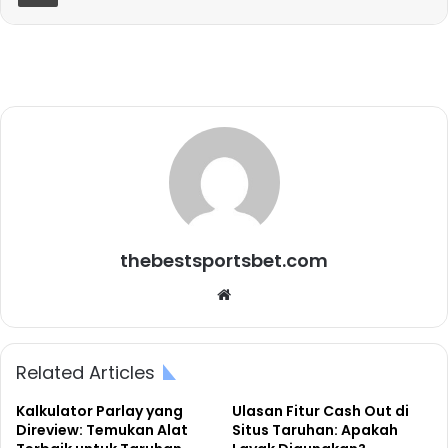
thebestsportsbet.com
We
bsi
te
Related Articles
Kalkulator Parlay yang
Ulasan Fitur Cash Out di
Direview: Temukan Alat
Situs Taruhan: Apakah