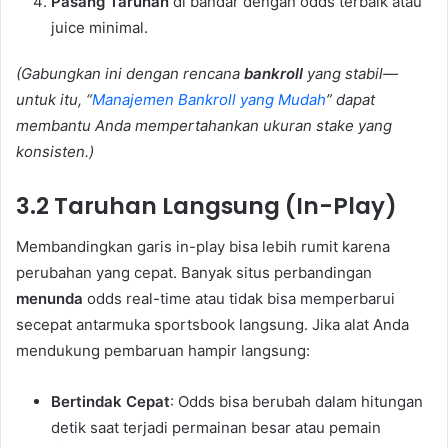
Pasang Taruhan
di bandar dengan odds terbaik atau
juice minimal.
(Gabungkan ini dengan rencana
bankroll
yang stabil—
untuk itu, “
Manajemen Bankroll yang Mudah
” dapat
membantu Anda mempertahankan ukuran stake yang
konsisten.)
3.2 Taruhan Langsung (In-Play)
Membandingkan garis in-play bisa lebih rumit karena
perubahan yang cepat. Banyak situs perbandingan
menunda
odds real-time atau tidak bisa memperbarui
secepat antarmuka sportsbook langsung. Jika alat Anda
mendukung pembaruan hampir langsung:
Bertindak Cepat
: Odds bisa berubah dalam hitungan
detik saat terjadi permainan besar atau pemain