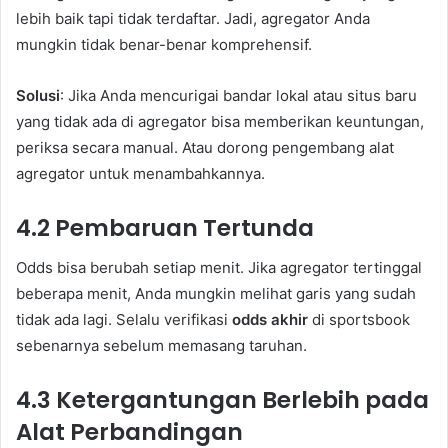
lebih baik tapi tidak terdaftar. Jadi, agregator Anda
mungkin tidak benar-benar komprehensif.
Solusi
: Jika Anda mencurigai bandar lokal atau situs baru
yang tidak ada di agregator bisa memberikan keuntungan,
periksa secara manual. Atau dorong pengembang alat
agregator untuk menambahkannya.
4.2 Pembaruan Tertunda
Odds bisa berubah setiap menit. Jika agregator tertinggal
beberapa menit, Anda mungkin melihat garis yang sudah
tidak ada lagi. Selalu verifikasi
odds akhir
di sportsbook
sebenarnya sebelum memasang taruhan.
4.3 Ketergantungan Berlebih pada
Alat Perbandingan