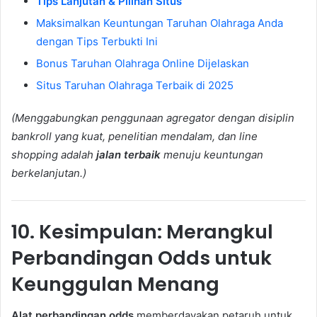
Tips Lanjutan & Pilihan Situs
Maksimalkan Keuntungan Taruhan Olahraga Anda
dengan Tips Terbukti Ini
Bonus Taruhan Olahraga Online Dijelaskan
Situs Taruhan Olahraga Terbaik di 2025
(Menggabungkan penggunaan agregator dengan disiplin
bankroll yang kuat, penelitian mendalam, dan line
shopping adalah
jalan terbaik
menuju keuntungan
berkelanjutan.)
10. Kesimpulan: Merangkul
Perbandingan Odds untuk
Keunggulan Menang
Alat perbandingan odds
memberdayakan petaruh untuk