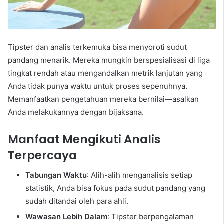
Tipster dan analis terkemuka bisa menyoroti sudut
pandang menarik. Mereka mungkin berspesialisasi di liga
tingkat rendah atau mengandalkan metrik lanjutan yang
Anda tidak punya waktu untuk proses sepenuhnya.
Memanfaatkan pengetahuan mereka bernilai—asalkan
Anda melakukannya dengan bijaksana.
Manfaat Mengikuti Analis
Terpercaya
Tabungan Waktu
: Alih-alih menganalisis setiap
statistik, Anda bisa fokus pada sudut pandang yang
sudah ditandai oleh para ahli.
Wawasan Lebih Dalam
: Tipster berpengalaman