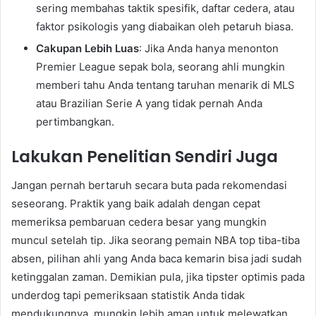
sering membahas taktik spesifik, daftar cedera, atau
faktor psikologis yang diabaikan oleh petaruh biasa.
Cakupan Lebih Luas
: Jika Anda hanya menonton
Premier League sepak bola, seorang ahli mungkin
memberi tahu Anda tentang taruhan menarik di MLS
atau Brazilian Serie A yang tidak pernah Anda
pertimbangkan.
Lakukan Penelitian Sendiri Juga
Jangan pernah bertaruh secara buta pada rekomendasi
seseorang. Praktik yang baik adalah dengan cepat
memeriksa pembaruan cedera besar yang mungkin
muncul setelah tip. Jika seorang pemain NBA top tiba-tiba
absen, pilihan ahli yang Anda baca kemarin bisa jadi sudah
ketinggalan zaman. Demikian pula, jika tipster optimis pada
underdog tapi pemeriksaan statistik Anda tidak
mendukungnya, mungkin lebih aman untuk melewatkan