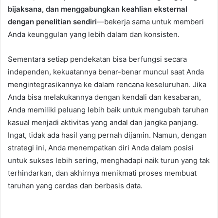
bijaksana, dan menggabungkan keahlian eksternal
dengan penelitian sendiri
—bekerja sama untuk memberi
Anda keunggulan yang lebih dalam dan konsisten.
Sementara setiap pendekatan bisa berfungsi secara
independen, kekuatannya benar-benar muncul saat Anda
mengintegrasikannya ke dalam rencana keseluruhan. Jika
Anda bisa melakukannya dengan kendali dan kesabaran,
Anda memiliki peluang lebih baik untuk mengubah taruhan
kasual menjadi aktivitas yang andal dan jangka panjang.
Ingat, tidak ada hasil yang pernah dijamin. Namun, dengan
strategi ini, Anda menempatkan diri Anda dalam posisi
untuk sukses lebih sering, menghadapi naik turun yang tak
terhindarkan, dan akhirnya menikmati proses membuat
taruhan yang cerdas dan berbasis data.