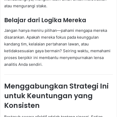
atau mengurangi stake.
Belajar dari Logika Mereka
Jangan hanya meniru pilihan—pahami mengapa mereka
disarankan. Apakah mereka fokus pada keunggulan
kandang tim, kelalaian pertahanan lawan, atau
ketidaksesuaian gaya bermain? Seiring waktu, memahami
proses berpikir ini membantu menyempurnakan lensa
analitis Anda sendiri.
Menggabungkan Strategi Ini
untuk Keuntungan yang
Konsisten
Bertaruh secara efektif adalah tentang sinergi. Setiap