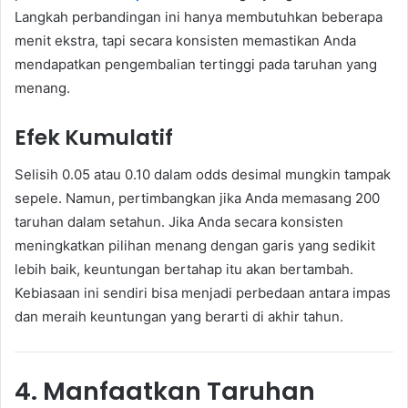
Langkah perbandingan ini hanya membutuhkan beberapa
menit ekstra, tapi secara konsisten memastikan Anda
mendapatkan pengembalian tertinggi pada taruhan yang
menang.
Efek Kumulatif
Selisih 0.05 atau 0.10 dalam odds desimal mungkin tampak
sepele. Namun, pertimbangkan jika Anda memasang 200
taruhan dalam setahun. Jika Anda secara konsisten
meningkatkan pilihan menang dengan garis yang sedikit
lebih baik, keuntungan bertahap itu akan bertambah.
Kebiasaan ini sendiri bisa menjadi perbedaan antara impas
dan meraih keuntungan yang berarti di akhir tahun.
4. Manfaatkan Taruhan