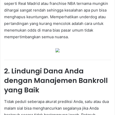
seperti Real Madrid atau franchise NBA ternama mungkin
dihargai sangat rendah sehingga kesalahan apa pun bisa
menghapus keuntungan. Memperhatikan underdog atau
pertandingan yang kurang mencolok adalah cara untuk
menemukan odds di mana bias pasar umum tidak
mempertimbangkan semua nuansa.
2. Lindungi Dana Anda
dengan Manajemen Bankroll
yang Baik
Tidak peduli seberapa akurat prediksi Anda, satu atau dua
malam sial bisa menghancurkan segalanya jika Anda
bertaruh secara tidak bertanggung jawab. Petaruh