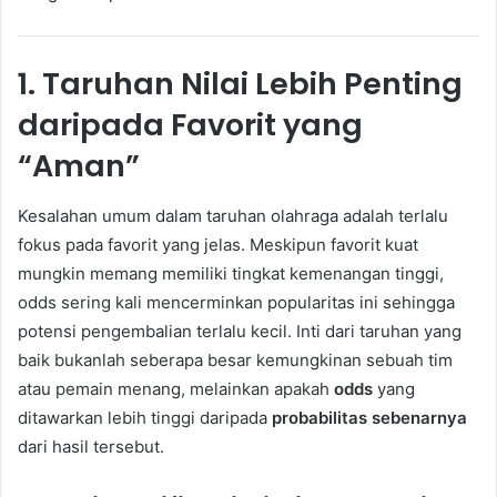
1. Taruhan Nilai Lebih Penting
daripada Favorit yang
“Aman”
Kesalahan umum dalam taruhan olahraga adalah terlalu
fokus pada favorit yang jelas. Meskipun favorit kuat
mungkin memang memiliki tingkat kemenangan tinggi,
odds sering kali mencerminkan popularitas ini sehingga
potensi pengembalian terlalu kecil. Inti dari taruhan yang
baik bukanlah seberapa besar kemungkinan sebuah tim
atau pemain menang, melainkan apakah
odds
yang
ditawarkan lebih tinggi daripada
probabilitas sebenarnya
dari hasil tersebut.