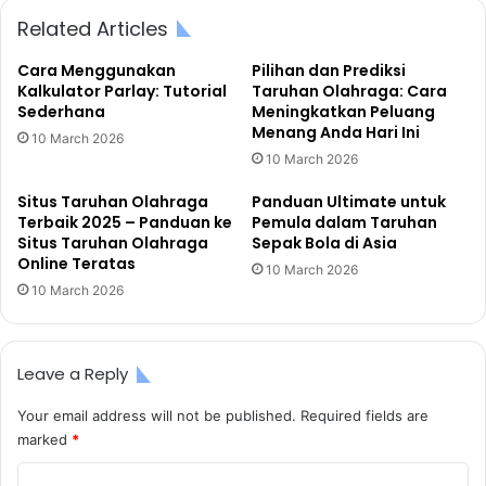
Related Articles
Cara Menggunakan
Pilihan dan Prediksi
Kalkulator Parlay: Tutorial
Taruhan Olahraga: Cara
Sederhana
Meningkatkan Peluang
Menang Anda Hari Ini
10 March 2026
10 March 2026
Situs Taruhan Olahraga
Panduan Ultimate untuk
Terbaik 2025 – Panduan ke
Pemula dalam Taruhan
Situs Taruhan Olahraga
Sepak Bola di Asia
Online Teratas
10 March 2026
10 March 2026
Leave a Reply
Your email address will not be published.
Required fields are
marked
*
C