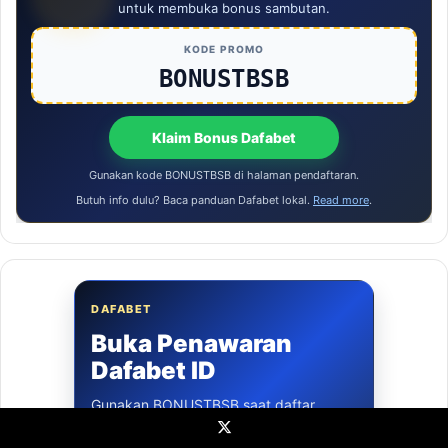
untuk membuka bonus sambutan.
KODE PROMO
BONUSTBSB
Klaim Bonus Dafabet
Gunakan kode BONUSTBSB di halaman pendaftaran.
Butuh info dulu? Baca panduan Dafabet lokal.
Read more
.
DAFABET
Buka Penawaran
Dafabet ID
Gunakan BONUSTBSB saat daftar.