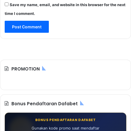
Save my name, email, and website in this browser for the next
time I comment.
PROMOTION
Bonus Pendaftaran Dafabet
BONUS PENDAFTARAN DAFABET
Gunakan kode promo saat mendaftar