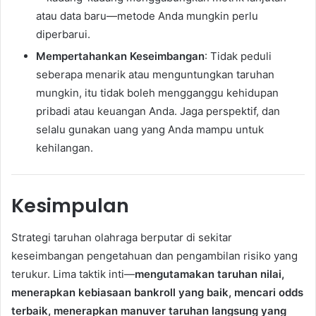
atau data baru—metode Anda mungkin perlu
diperbarui.
Mempertahankan Keseimbangan
: Tidak peduli
seberapa menarik atau menguntungkan taruhan
mungkin, itu tidak boleh mengganggu kehidupan
pribadi atau keuangan Anda. Jaga perspektif, dan
selalu gunakan uang yang Anda mampu untuk
kehilangan.
Kesimpulan
Strategi taruhan olahraga berputar di sekitar
keseimbangan pengetahuan dan pengambilan risiko yang
terukur. Lima taktik inti—
mengutamakan taruhan nilai,
menerapkan kebiasaan bankroll yang baik, mencari odds
terbaik, menerapkan manuver taruhan langsung yang