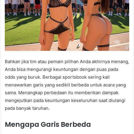
Bahkan jika tim atau pemain pilihan Anda akhirnya menang,
Anda bisa mengurangi keuntungan dengan puas pada
odds yang buruk. Berbagai sportsbook sering kali
menawarkan garis yang sedikit berbeda untuk acara yang
sama. Menangkap perbedaan itu memberikan dampak
mengejutkan pada keuntungan keseluruhan saat diulangi
pada banyak taruhan.
Mengapa Garis Berbeda