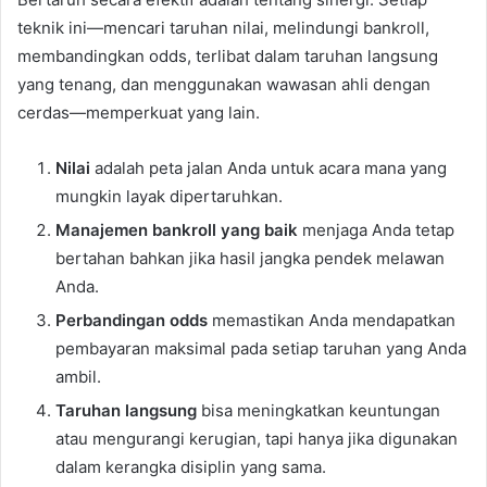
teknik ini—mencari taruhan nilai, melindungi bankroll,
membandingkan odds, terlibat dalam taruhan langsung
yang tenang, dan menggunakan wawasan ahli dengan
cerdas—memperkuat yang lain.
Nilai
adalah peta jalan Anda untuk acara mana yang
mungkin layak dipertaruhkan.
Manajemen bankroll yang baik
menjaga Anda tetap
bertahan bahkan jika hasil jangka pendek melawan
Anda.
Perbandingan odds
memastikan Anda mendapatkan
pembayaran maksimal pada setiap taruhan yang Anda
ambil.
Taruhan langsung
bisa meningkatkan keuntungan
atau mengurangi kerugian, tapi hanya jika digunakan
dalam kerangka disiplin yang sama.