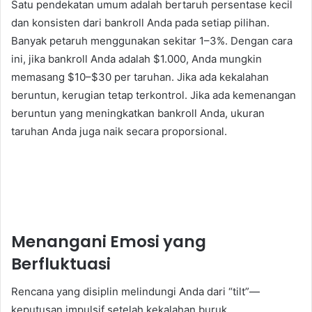
Satu pendekatan umum adalah bertaruh persentase kecil
dan konsisten dari bankroll Anda pada setiap pilihan.
Banyak petaruh menggunakan sekitar 1–3%. Dengan cara
ini, jika bankroll Anda adalah $1.000, Anda mungkin
memasang $10–$30 per taruhan. Jika ada kekalahan
beruntun, kerugian tetap terkontrol. Jika ada kemenangan
beruntun yang meningkatkan bankroll Anda, ukuran
taruhan Anda juga naik secara proporsional.
Menangani Emosi yang
Berfluktuasi
Rencana yang disiplin melindungi Anda dari “tilt”—
keputusan impulsif setelah kekalahan buruk.