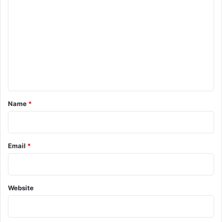
o
m
m
e
n
t
*
Name
*
Email
*
Website