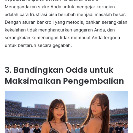
Menggandakan stake Anda untuk mengejar kerugian
adalah cara frustrasi bisa berubah menjadi masalah besar.
Dengan aturan bankroll yang metodis, bahkan serangkaian
kekalahan tidak menghancurkan anggaran Anda, dan
serangkaian kemenangan tidak membuat Anda tergoda
untuk bertaruh secara gegabah.
3. Bandingkan Odds untuk
Maksimalkan Pengembalian