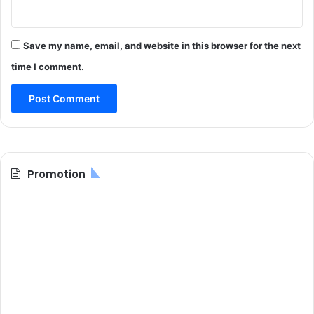
Save my name, email, and website in this browser for the next
time I comment.
Promotion