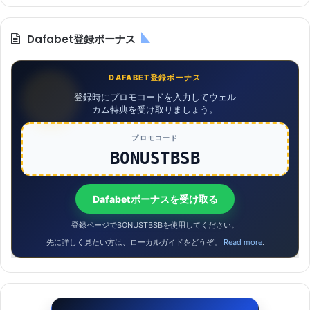
Dafabet登録ボーナス
DAFABET登録ボーナス
登録時にプロモコードを入力してウェル
カム特典を受け取りましょう。
プロモコード
BONUSTBSB
Dafabetボーナスを受け取る
登録ページでBONUSTBSBを使用してください。
先に詳しく見たい方は、ローカルガイドをどうぞ。
Read more
.