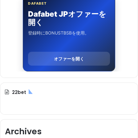
DAFABET
Dafabet JPオファーを
開く
登録時にBONUSTBSBを使用。
オファーを開く
22bet
Archives