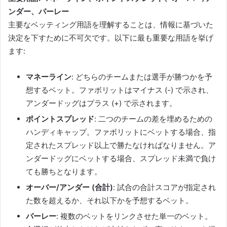
ンダー、パーレー
主要なベッティング用語を理解することは、情報に基づいた
決定を下すために不可欠です。以下に最も重要な用語を挙げ
ます:
マネーライン
: どちらのチームまたは選手が勝つかを予
想するベット。ファボリットはマイナス (-) で示され、
アンダードッグはプラス (+) で示されます。
ポイントスプレッド
: 二つのチームの差を埋めるための
ハンディキャップ。ファボリットにベットする場合、指
定されたスプレッド以上で勝たなければなりません。ア
ンダードッグにベットする場合、スプレッド未満で負け
ても勝ちとなります。
オーバー/アンダー (合計)
: 試合の合計スコアが指定され
た数を超えるか、それ以下かを予想するベット。
パーレー
: 複数のベットをリンクさせた単一のベット。