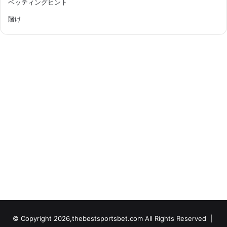
ベッティングヒント
賭け
© Copyright 2026,thebestsportsbet.com All Rights Reserved |