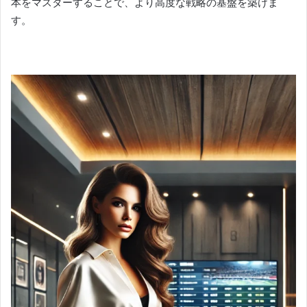
本をマスターすることで、より高度な戦略の基盤を築けま
す。