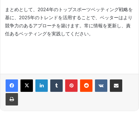
まとめとして、2024年のトップスポーツベッティング戦略を
基に、2025年のトレンドを活用することで、ベッターはより
競争力のあるアプローチを築けます。常に情報を更新し、責
任あるベッティングを実践してください。
LinkedIn
Tumblr
Pinterest
Reddit
VKontakte
Share via Email
Print