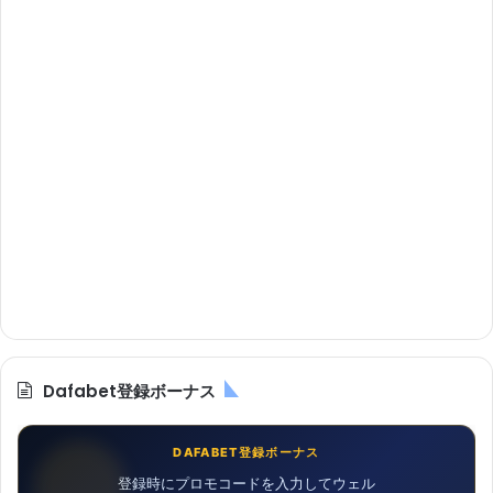
Dafabet登録ボーナス
DAFABET登録ボーナス
登録時にプロモコードを入力してウェル