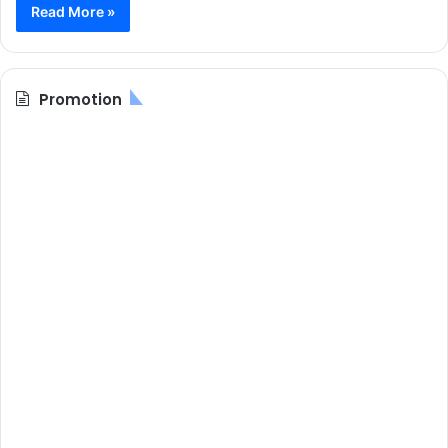
Read More »
Promotion