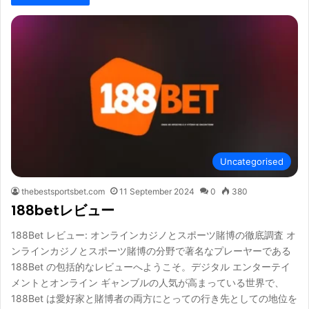
Uncategorised
thebestsportsbet.com
11 September 2024
0
380
188betレビュー
188Bet レビュー: オンラインカジノとスポーツ賭博の徹底調査 オ
ンラインカジノとスポーツ賭博の分野で著名なプレーヤーである
188Bet の包括的なレビューへようこそ。デジタル エンターテイ
メントとオンライン ギャンブルの人気が高まっている世界で、
188Bet は愛好家と賭博者の両方にとっての行き先としての地位を