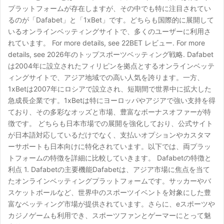
プラットフォームが存在しますが、その中でも特に注目されてい
るのが「Dafabet」と「1xBet」です。どちらも国際的に展開して
いるオンラインベッティングサイトで、多くのユーザーに利用さ
れています。 For more details, see 22BET レビュー. For more
details, see 2026年のトップスポーツベッティング戦略. Dafabet
は2004年に設立されたフィリピンを拠点とするオンラインベッテ
ィングサイトで、アジア地域での高い人気を誇ります。一方、
1xBetは2007年にロシアで設立され、短期間で世界中に拡大した
急成長企業です。1xBetは特にヨーロッパやアジアで強い支持を得
ており、その多彩なオッズと市場、豊富なボーナスオファーが特
徴です。 どちらも日本市場での展開を強化しており、公式サイト
が日本語対応しているだけでなく、支払いオプションやカスタマ
ーサポートも日本向けに特化されています。以下では、両プラッ
トフォームの特徴を詳細に比較していきます。 Dafabetの特徴と
利点 1. Dafabetの主要機能Dafabetは、アジア市場に焦点を当て
たオンラインベッティングプラットフォームです。サッカーやバ
スケットボールなど、世界中のスポーツイベントを対象にした豊
富なベッティング市場が提供されています。さらに、eスポーツや
カジノゲームも利用でき、スポーツファンとゲーマーにとって魅