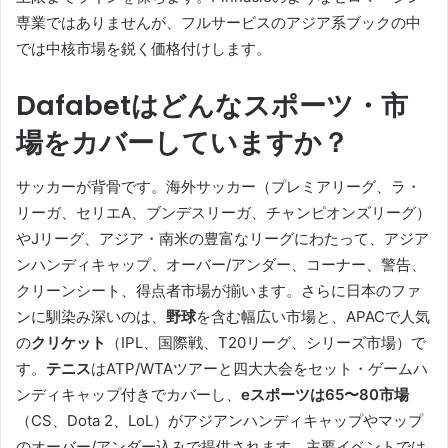
専業ではありませんが、フルサービスのアジア系ブックの中
では中核市場を鋭く価格付けします。
Dafabetはどんなスポーツ・市
場をカバーしていますか？
サッカーが背骨です。海外サッカー（プレミアリーグ、ラ・
リーガ、セリエA、ブンデスリーガ、チャンピオンズリーグ）
やJリーグ、アジア・南米の豊富なリーグにわたって、アジア
ンハンディキャップ、オーバー/アンダー、コーナー、警告、
クリーンシート、得点者市場が揃います。さらに日本のファ
ンに馴染み深いのは、
野球
を含む幅広い市場と、APACで人気
の
クリケット
（IPL、国際戦、T20リーグ、シリーズ市場）で
す。
テニス
はATP/WTAツアーと四大大会をセット・ゲームハ
ンディキャップ付きでカバーし、
eスポーツは65〜80市場
（CS、Dota 2、LoL）がアジアンハンディキャップやマップ
のオーバー/アンダー込みで提供されます。主要イベントでは