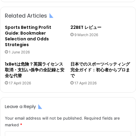
te
Related Articles
Sports Betting Profit
22BET レビュー
Guide: Bookmaker
9 March 2026
Selection and Odds
Strategies
1 June 2026
1xBetは危険？英国ライセンス
日本でのスポーツベッティング
取消・支払い係争の全記録と安
完全ガイド：初心者からプロま
全な代替
で
17 April 2026
17 April 2026
Leave a Reply
Your email address will not be published.
Required fields are
marked
*
C