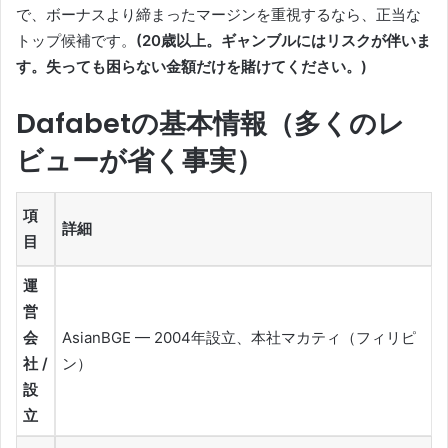
で、ボーナスより締まったマージンを重視するなら、正当な
トップ候補です。
(20歳以上。ギャンブルにはリスクが伴いま
す。失っても困らない金額だけを賭けてください。)
Dafabetの基本情報（多くのレ
ビューが省く事実）
項
詳細
目
運
営
会
AsianBGE — 2004年設立、本社マカティ（フィリピ
社 /
ン）
設
立