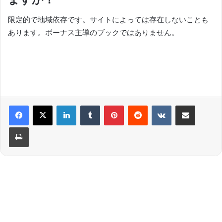
限定的で地域依存です。サイトによっては存在しないことも
あります。ボーナス主導のブックではありません。
LinkedIn
Tumblr
Pinterest
Reddit
VKontakte
Share via Email
Print