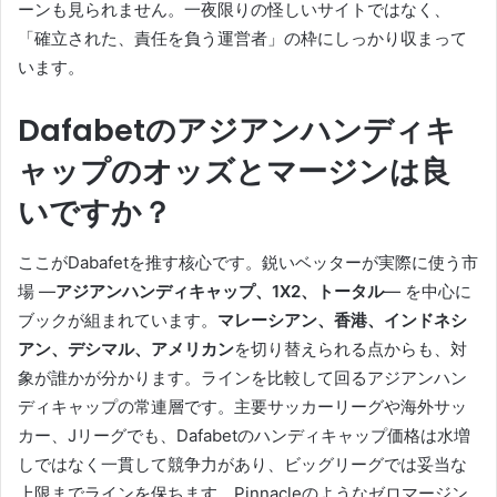
ーンも見られません。一夜限りの怪しいサイトではなく、
「確立された、責任を負う運営者」の枠にしっかり収まって
います。
Dafabetのアジアンハンディキ
ャップのオッズとマージンは良
いですか？
ここがDabafetを推す核心です。鋭いベッターが実際に使う市
場 —
アジアンハンディキャップ、1X2、トータル
— を中心に
ブックが組まれています。
マレーシアン、香港、インドネシ
アン、デシマル、アメリカン
を切り替えられる点からも、対
象が誰かが分かります。ラインを比較して回るアジアンハン
ディキャップの常連層です。主要サッカーリーグや海外サッ
カー、Jリーグでも、Dafabetのハンディキャップ価格は水増
しではなく一貫して競争力があり、ビッグリーグでは妥当な
上限までラインを保ちます。Pinnacleのようなゼロマージン