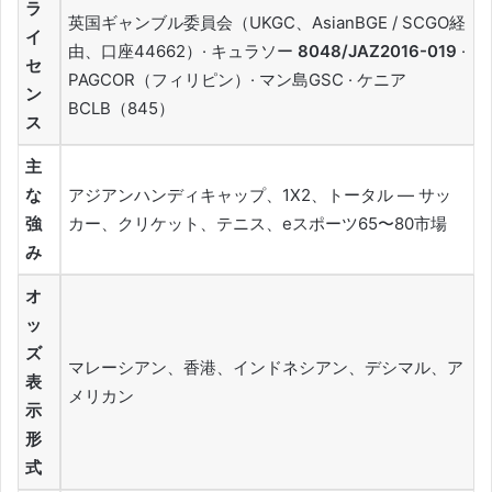
ラ
英国ギャンブル委員会（UKGC、AsianBGE / SCGO経
イ
由、口座44662）· キュラソー
8048/JAZ2016-019
·
セ
PAGCOR（フィリピン）· マン島GSC · ケニア
ン
BCLB（845）
ス
主
な
アジアンハンディキャップ、1X2、トータル — サッ
強
カー、クリケット、テニス、eスポーツ65〜80市場
み
オ
ッ
ズ
マレーシアン、香港、インドネシアン、デシマル、ア
表
メリカン
示
形
式