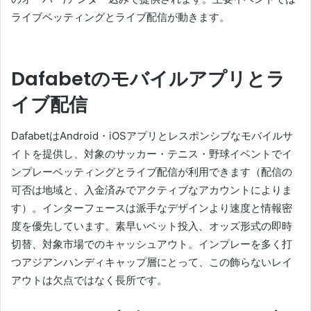
ライブベッティングとライブ配信が動きます。
Dafabetのモバイルアプリとラ
イブ配信
DafabetはAndroid・iOSアプリとレスポンシブなモバイルサ
イトを提供し、対象のサッカー・テニス・野球イベントでイ
ンプレーベッティングとライブ配信が利用できます（配信の
可否は地域と、入金済みでアクティブなアカウントによりま
す）。インターフェースは派手なデザインより速度と情報密
度を優先しています。素早いベット投入、オッズ形式の即時
切替、対象市場でのキャッシュアウト。インプレーを多く打
つアジアンハンディキャップ層にとって、この飾らないレイ
アウトは欠点ではなく長所です。