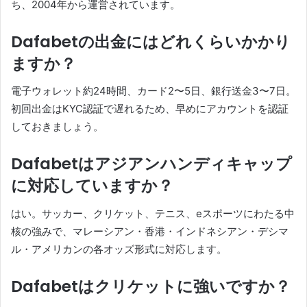
ち、2004年から運営されています。
Dafabetの出金にはどれくらいかかり
ますか？
電子ウォレット約24時間、カード2〜5日、銀行送金3〜7日。
初回出金はKYC認証で遅れるため、早めにアカウントを認証
しておきましょう。
Dafabetはアジアンハンディキャップ
に対応していますか？
はい。サッカー、クリケット、テニス、eスポーツにわたる中
核の強みで、マレーシアン・香港・インドネシアン・デシマ
ル・アメリカンの各オッズ形式に対応します。
Dafabetはクリケットに強いですか？