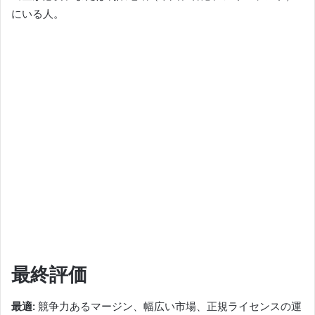
にいる人。
最終評価
最適:
競争力あるマージン、幅広い市場、正規ライセンスの運