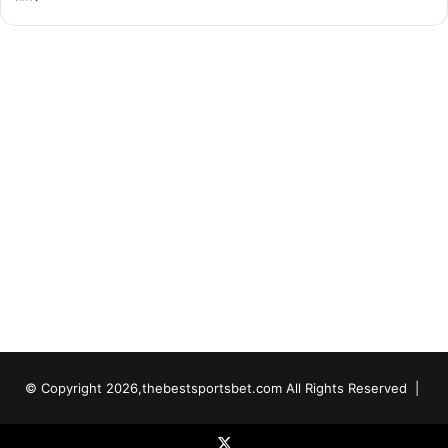
© Copyright 2026,thebestsportsbet.com All Rights Reserved |