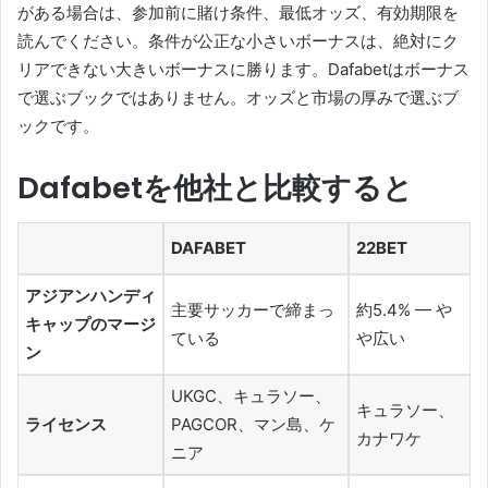
がある場合は、参加前に賭け条件、最低オッズ、有効期限を
読んでください。条件が公正な小さいボーナスは、絶対にク
リアできない大きいボーナスに勝ります。Dafabetはボーナス
で選ぶブックではありません。オッズと市場の厚みで選ぶブ
ックです。
Dafabetを他社と比較すると
DAFABET
22BET
アジアンハンディ
主要サッカーで締まっ
約5.4% — や
キャップのマージ
ている
や広い
ン
UKGC、キュラソー、
キュラソー、
ライセンス
PAGCOR、マン島、ケ
カナワケ
ニア