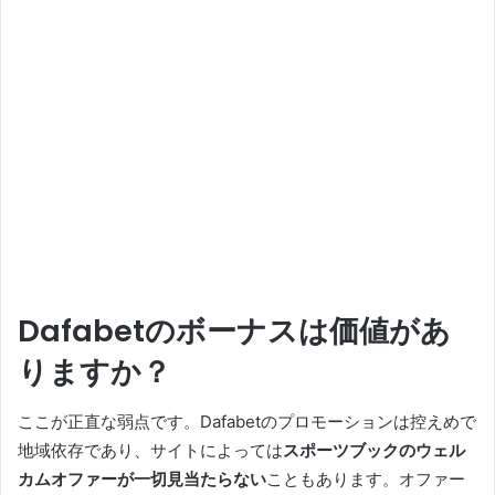
Dafabetのボーナスは価値があ
りますか？
ここが正直な弱点です。Dafabetのプロモーションは控えめで
地域依存であり、サイトによっては
スポーツブックのウェル
カムオファーが一切見当たらない
こともあります。オファー