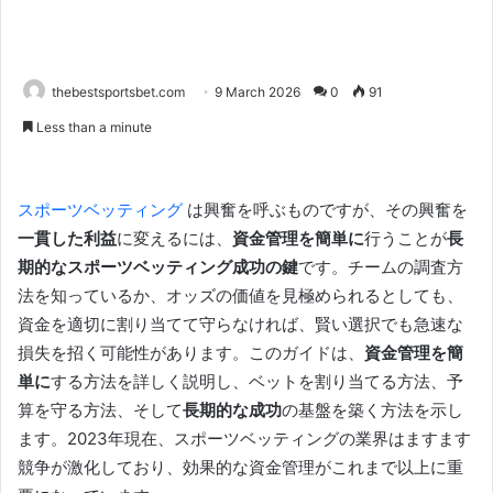
thebestsportsbet.com
9 March 2026
0
91
Less than a minute
スポーツベッティング
は興奮を呼ぶものですが、その興奮を
一貫した利益
に変えるには、
資金管理を簡単に
行うことが
長
期的なスポーツベッティング成功の鍵
です。チームの調査方
法を知っているか、オッズの価値を見極められるとしても、
資金を適切に割り当てて守らなければ、賢い選択でも急速な
損失を招く可能性があります。このガイドは、
資金管理を簡
単に
する方法を詳しく説明し、ベットを割り当てる方法、予
算を守る方法、そして
長期的な成功
の基盤を築く方法を示し
ます。2023年現在、スポーツベッティングの業界はますます
競争が激化しており、効果的な資金管理がこれまで以上に重