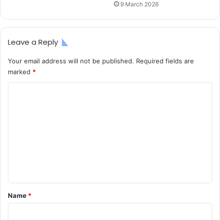
9 March 2026
Leave a Reply
Your email address will not be published.
Required fields are
marked
*
C
o
m
m
e
n
t
*
Name
*