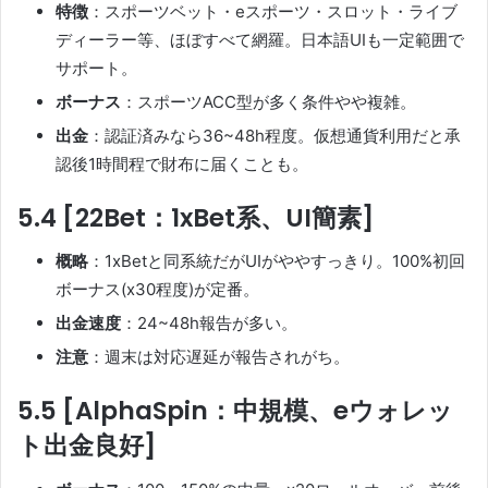
特徴
：スポーツベット・eスポーツ・スロット・ライブ
ディーラー等、ほぼすべて網羅。日本語UIも一定範囲で
サポート。
ボーナス
：スポーツACC型が多く条件やや複雑。
出金
：認証済みなら36~48h程度。仮想通貨利用だと承
認後1時間程で財布に届くことも。
5.4 [22Bet：1xBet系、UI簡素]
概略
：1xBetと同系統だがUIがややすっきり。100%初回
ボーナス(x30程度)が定番。
出金速度
：24~48h報告が多い。
注意
：週末は対応遅延が報告されがち。
5.5 [AlphaSpin：中規模、eウォレッ
ト出金良好]