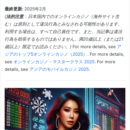
最終更新:
2025年2月
(
法的注意
：日本国内でのオンラインカジノ（海外サイト含
む）は原則として違法行為とみなされる可能性があります。
利用する場合は、すべて自己責任です。また、当記事は違法
行為を助長するものではありません。満20歳以上（または21
歳以上）限定でお読みください。)
For more details, see
ア
ジアのトップ5オンラインカジノ（2025）
. For more details,
see
オンラインカジノ・マスタークラス 2025
. For more
details, see
アジアのモバイルカジノ 2025
.