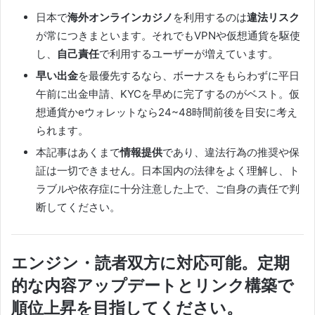
日本で
海外オンラインカジノ
を利用するのは
違法リスク
が常につきまといます。それでもVPNや仮想通貨を駆使
し、
自己責任
で利用するユーザーが増えています。
早い出金
を最優先するなら、ボーナスをもらわずに平日
午前に出金申請、KYCを早めに完了するのがベスト。仮
想通貨かeウォレットなら24~48時間前後を目安に考え
られます。
本記事はあくまで
情報提供
であり、違法行為の推奨や保
証は一切できません。日本国内の法律をよく理解し、ト
ラブルや依存症に十分注意した上で、ご自身の責任で判
断してください。
エンジン・読者双方に対応可能。定期
的な内容アップデートと
リンク構築
で
順位上昇を目指してください。