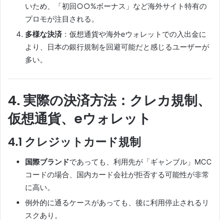
いため、「初回○○%ボーナス」など海外サイト特有の
プロモが注目される。
多様な決済
：仮想通貨や海外eウォレットでの入出金に
より、日本の銀行規制を回避可能だと感じるユーザーが
多い。
4. 実際の決済方法：クレカ規制、
仮想通貨、eウォレット
4.1 クレジットカード規制
国際ブランド
であっても、利用先が「ギャンブル」MCC
コードの場合、国内カード会社が拒否する可能性が非常
に高い。
例外的に通るケースがあっても、後に利用停止されるリ
スクあり。