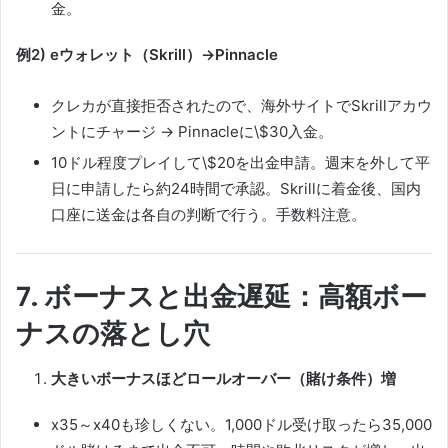
金。
例2) eウォレット（Skrill）→Pinnacle
クレカが直接拒否されたので、海外サイトでSkrillアカウ
ントにチャージ → Pinnacleに\$30入金。
10ドル程度プレイして\$20を出金申請。週末を外して平
日に申請したら約24時間で承認。Skrillに着金後、国内
口座に送金は各自の判断で行う。手数料注意。
7. ボーナスと出金遅延：高額ボー
ナスの落とし穴
大きいボーナスほどロールオーバー（賭け条件）増
x35～x40も珍しくない。1,000ドル受け取ったら35,000