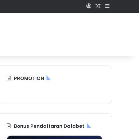
Log In
Random Article
Sidebar
PROMOTION
Bonus Pendaftaran Dafabet