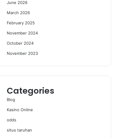
June 2026
March 2026
February 2025
November 2024
October 2024
November 2023
Categories
Blog
Kasino Online
odds
situs taruhan