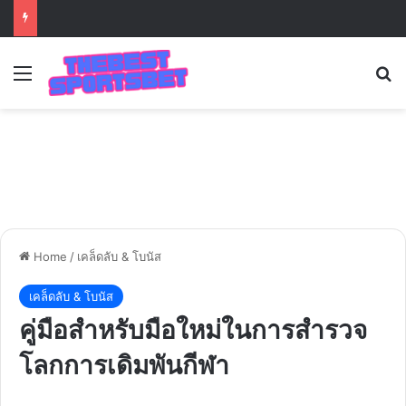
Menu
S
Home
/
เคล็ดลับ & โบนัส
เคล็ดลับ & โบนัส
คู่มือสำหรับมือใหม่ในการสำรวจ
โลกการเดิมพันกีฬา