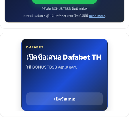
ใช้โค้ด BONUSTBSB ที่หน้าสมัคร
อยากอ่านก่อน? ดูไกด์ Dafabet ภาษาไทยได้ที่นี่
Read more
.
DAFABET
เปิดข้อเสนอ Dafabet TH
ใช้ BONUSTBSB ตอนสมัคร.
เปิดข้อเสนอ