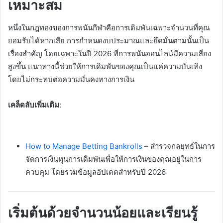
เหมาะสม
หนึ่งในกฎทองของการพนันกีฬาคือการเดิมพันเฉพาะจำนวนที่คุณ
ยอมรับได้หากเสีย การกำหนดงบประมาณและยึดมั่นตามนั้นเป็น
เรื่องสำคัญ โดยเฉพาะในปี 2026 ที่การพนันออนไลน์มีความเสี่ยง
สูงขึ้น แนวทางนี้ช่วยให้การเดิมพันของคุณเป็นแค่ความบันเทิง
โดยไม่กระทบต่อความมั่นคงทางการเงิน
เคล็ดลับเพิ่มเติม
:
How to Manage Betting Bankrolls
– สำรวจกลยุทธ์ในการ
จัดการเงินทุนการเดิมพันเพื่อให้การเงินของคุณอยู่ในการ
ควบคุม โดยรวมข้อมูลอัปเดตสำหรับปี 2026
เริ่มต้นด้วยจำนวนน้อยและเรียนรู้