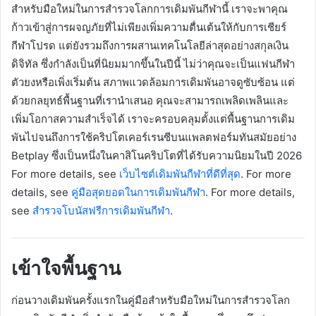
สำหรับมือใหม่ในการสำรวจโลกการเดิมพันกีฬานี้ เราจะพาคุณ
ก้าวเข้าสู่การผจญภัยที่ไม่เพียงเพิ่มความตื่นเต้นให้กับการเชียร์
กีฬาโปรด แต่ยังรวมถึงการผสานเทคโนโลยีล่าสุดอย่างสกุลเงิน
ดิจิทัล ซึ่งกำลังเป็นที่นิยมมากขึ้นในปีนี้ ไม่ว่าคุณจะเป็นแฟนกีฬา
ตัวยงหรือเพิ่งเริ่มต้น สภาพแวดล้อมการเดิมพันอาจดูซับซ้อน แต่
ด้วยกลยุทธ์พื้นฐานที่เรานำเสนอ คุณจะสามารถเพลิดเพลินและ
เพิ่มโอกาสความสำเร็จได้ เราจะครอบคลุมตั้งแต่พื้นฐานการเดิม
พันไปจนถึงการใช้คริปโตเคอร์เรนซีบนแพลตฟอร์มทันสมัยอย่าง
Betplay ซึ่งเป็นหนึ่งในคาสิโนคริปโตที่ได้รับความนิยมในปี 2026
For more details, see
เว็บไซต์เดิมพันกีฬาที่ดีที่สุด
. For more
details, see
คู่มือสุดยอดในการเดิมพันกีฬา
. For more details,
see
สำรวจโบนัสฟรีการเดิมพันกีฬา
.
เข้าใจพื้นฐาน
ก่อนวางเดิมพันครั้งแรกในคู่มือสำหรับมือใหม่ในการสำรวจโลก