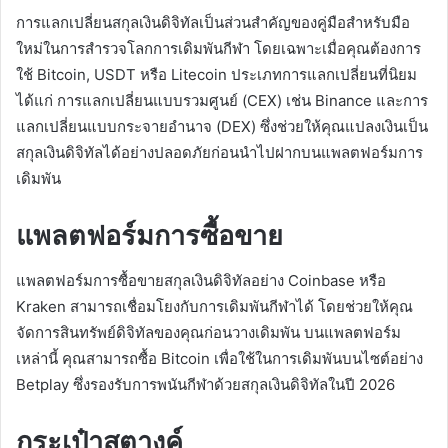
การแลกเปลี่ยนสกุลเงินดิจิทัลเป็นส่วนสำคัญของคู่มือสำหรับมือ
ใหม่ในการสำรวจโลกการเดิมพันกีฬา โดยเฉพาะเมื่อคุณต้องการ
ใช้ Bitcoin, USDT หรือ Litecoin ประเภทการแลกเปลี่ยนที่นิยม
ได้แก่ การแลกเปลี่ยนแบบรวมศูนย์ (CEX) เช่น Binance และการ
แลกเปลี่ยนแบบกระจายอำนาจ (DEX) ซึ่งช่วยให้คุณแปลงเงินเป็น
สกุลเงินดิจิทัลได้อย่างปลอดภัยก่อนนำไปฝากบนแพลตฟอร์มการ
เดิมพัน
แพลตฟอร์มการซื้อขาย
แพลตฟอร์มการซื้อขายสกุลเงินดิจิทัลอย่าง Coinbase หรือ
Kraken สามารถเชื่อมโยงกับการเดิมพันกีฬาได้ โดยช่วยให้คุณ
จัดการสินทรัพย์ดิจิทัลของคุณก่อนวางเดิมพัน บนแพลตฟอร์ม
เหล่านี้ คุณสามารถซื้อ Bitcoin เพื่อใช้ในการเดิมพันบนไซต์อย่าง
Betplay ซึ่งรองรับการพนันกีฬาด้วยสกุลเงินดิจิทัลในปี 2026
กระเป๋าสตางค์