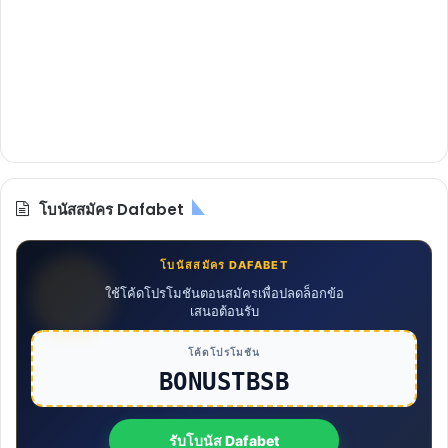
โบนัสสมัคร Dafabet
โบนัสสมัคร DAFABET
ใช้โค้ดโปรโมชันตอนสมัครเพื่อปลดล็อกข้อ
เสนอต้อนรับ
โค้ดโปรโมชัน
BONUSTBSB
รับโบนัส Dafabet