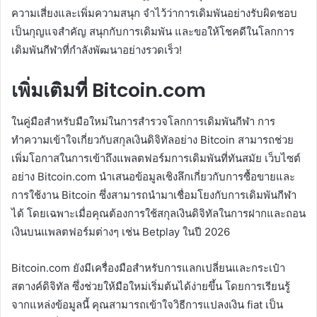
ความเสี่ยงและเพิ่มความสนุก จำไว้ว่าการเดิมพันอย่างรับผิดชอบ
เป็นกุญแจสำคัญ สนุกกับการเดิมพัน และขอให้โชคดีในโลกการ
เดิมพันกีฬาที่กำลังพัฒนาอย่างรวดเร็ว!
เพิ่มเติมที่ Bitcoin.com
ในคู่มือสำหรับมือใหม่ในการสำรวจโลกการเดิมพันกีฬา การ
ทำความเข้าใจเกี่ยวกับสกุลเงินดิจิทัลอย่าง Bitcoin สามารถช่วย
เพิ่มโอกาสในการเข้าถึงแพลตฟอร์มการเดิมพันที่ทันสมัย เว็บไซต์
อย่าง Bitcoin.com นำเสนอข้อมูลเชิงลึกเกี่ยวกับการซื้อขายและ
การใช้งาน Bitcoin ซึ่งสามารถนำมาเชื่อมโยงกับการเดิมพันกีฬา
ได้ โดยเฉพาะเมื่อคุณต้องการใช้สกุลเงินดิจิทัลในการฝากและถอน
เงินบนแพลตฟอร์มต่างๆ เช่น Betplay ในปี 2026
Bitcoin.com ยังมีเครื่องมือสำหรับการแลกเปลี่ยนและกระเป๋า
สตางค์ดิจิทัล ซึ่งช่วยให้มือใหม่เริ่มต้นได้ง่ายขึ้น โดยการเรียนรู้
จากแหล่งข้อมูลนี้ คุณสามารถเข้าใจวิธีการแปลงเงิน fiat เป็น