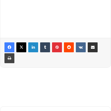
LinkedIn
Tumblr
Pinterest
Reddit
VKontakte
Share via Email
Print