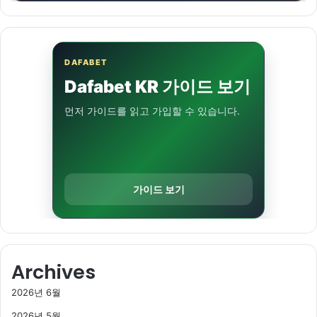
DAFABET
Dafabet KR 가이드 보기
먼저 가이드를 읽고 가입할 수 있습니다.
가이드 보기
Archives
2026년 6월
2026년 5월