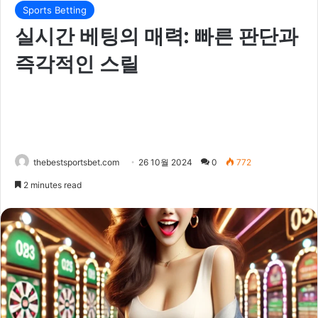
Sports Betting
실시간 베팅의 매력: 빠른 판단과
즉각적인 스릴
thebestsportsbet.com
26 10월 2024
0
772
2 minutes read