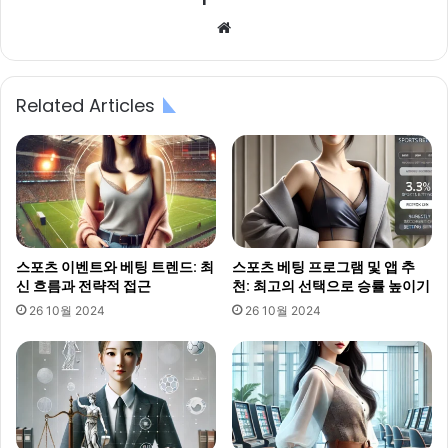
We
bsi
te
Related Articles
스포츠 이벤트와 베팅 트렌드: 최
스포츠 베팅 프로그램 및 앱 추
신 흐름과 전략적 접근
천: 최고의 선택으로 승률 높이기
26 10월 2024
26 10월 2024