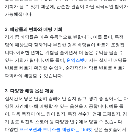
기회가 될 수 있기 때문에, 단순한 관람이 아닌 적극적인 참여가
가능해집니다.
2. 배당률의 변화와 베팅 기회
경기 중 배당률은 매우 유동적으로 변합니다. 예를 들어, 특정
팀이 예상보다 잘하거나 부진한 경우 배당률이 빠르게 조정됩
니다. 이러한 변화는 위험을 줄이면서 더 높은 수익을 올릴 수
있는 기회가 됩니다. 예를 들어,
원엑스벳
에서는 실시간 배당률
변화를 빠르게 확인할 수 있어, 순간적인 배당률 변화를 빠르게
파악하여 베팅할 수 있습니다.
3. 다양한 베팅 옵션 제공
실시간 베팅은 단순히 승패에만 걸지 않고, 경기 중 일어나는 다
양한 사건에 대해 베팅할 수 있는 옵션을 제공합니다. 예를 들
어, 다음 득점이 어느 팀이 될지, 특정 선수가 언제 교체될지, 경
기 종료 직전의 스코어 등 다양한 변수에 베팅할 수 있습니다.
다양한
프로모션과 보너스를 제공하는 188벳
같은 플랫폼에서