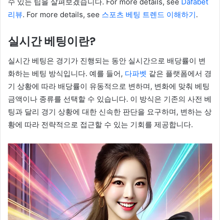
수 있는 팁을 살펴보겠습니다. For more details, see
Dafabet
리뷰
. For more details, see
스포츠 베팅 트렌드 이해하기
.
실시간 베팅이란?
실시간 베팅은 경기가 진행되는 동안 실시간으로 배당률이 변
화하는 베팅 방식입니다. 예를 들어,
다파벳
같은 플랫폼에서 경
기 상황에 따라 배당률이 유동적으로 변하며, 변화에 맞춰 베팅
금액이나 종류를 선택할 수 있습니다. 이 방식은 기존의 사전 베
팅과 달리 경기 상황에 대한 신속한 판단을 요구하며, 변하는 상
황에 따라 전략적으로 접근할 수 있는 기회를 제공합니다.