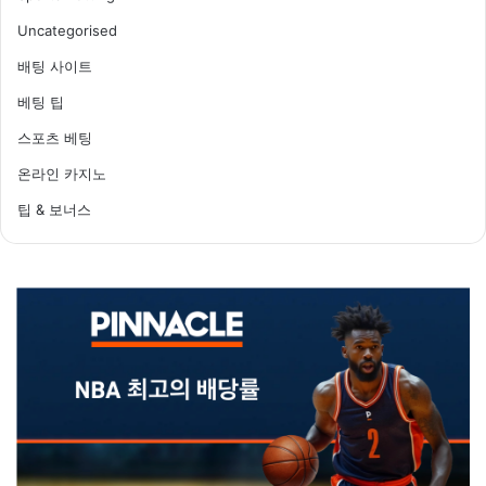
Uncategorised
배팅 사이트
베팅 팁
스포츠 베팅
온라인 카지노
팁 & 보너스