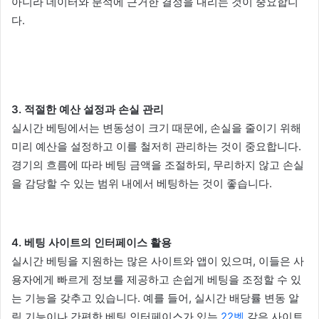
아니라 데이터와 분석에 근거한 결정을 내리는 것이 중요합니
다.
3. 적절한 예산 설정과 손실 관리
실시간 베팅에서는 변동성이 크기 때문에, 손실을 줄이기 위해
미리 예산을 설정하고 이를 철저히 관리하는 것이 중요합니다.
경기의 흐름에 따라 베팅 금액을 조절하되, 무리하지 않고 손실
을 감당할 수 있는 범위 내에서 베팅하는 것이 좋습니다.
4. 베팅 사이트의 인터페이스 활용
실시간 베팅을 지원하는 많은 사이트와 앱이 있으며, 이들은 사
용자에게 빠르게 정보를 제공하고 손쉽게 베팅을 조정할 수 있
는 기능을 갖추고 있습니다. 예를 들어, 실시간 배당률 변동 알
림 기능이나 간편한 베팅 인터페이스가 있는
22벳
같은 사이트