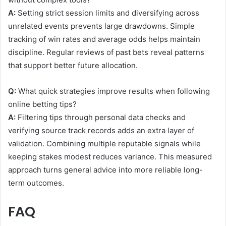
A:
Setting strict session limits and diversifying across
unrelated events prevents large drawdowns. Simple
tracking of win rates and average odds helps maintain
discipline. Regular reviews of past bets reveal patterns
that support better future allocation.
Q:
What quick strategies improve results when following
online betting tips?
A:
Filtering tips through personal data checks and
verifying source track records adds an extra layer of
validation. Combining multiple reputable signals while
keeping stakes modest reduces variance. This measured
approach turns general advice into more reliable long-
term outcomes.
FAQ