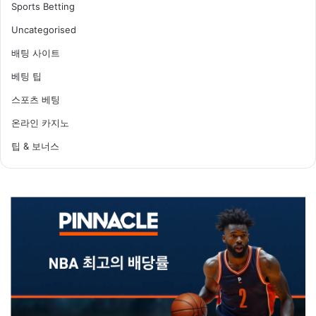
Sports Betting
Uncategorised
배팅 사이트
베팅 팁
스포츠 베팅
온라인 카지노
팁 & 보너스