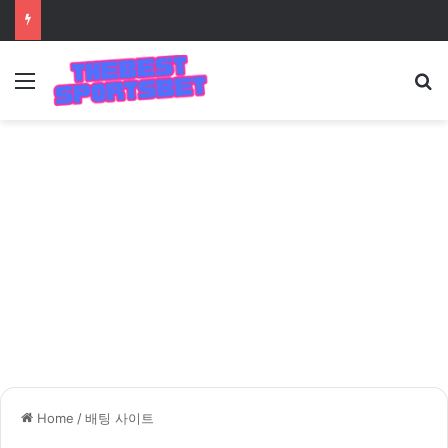
Menu
S
Home
/
배팅 사이트