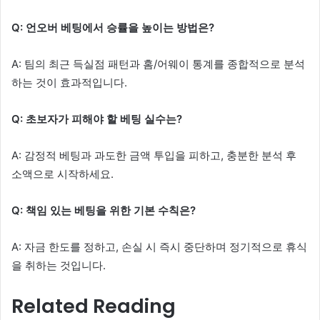
Q: 언오버 베팅에서 승률을 높이는 방법은?
A: 팀의 최근 득실점 패턴과 홈/어웨이 통계를 종합적으로 분석
하는 것이 효과적입니다.
Q: 초보자가 피해야 할 베팅 실수는?
A: 감정적 베팅과 과도한 금액 투입을 피하고, 충분한 분석 후
소액으로 시작하세요.
Q: 책임 있는 베팅을 위한 기본 수칙은?
A: 자금 한도를 정하고, 손실 시 즉시 중단하며 정기적으로 휴식
을 취하는 것입니다.
Related Reading