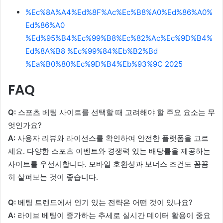
%Ec%8A%A4%Ed%8F%Ac%Ec%B8%A0%Ed%86%A0%
Ed%86%A0
%Ed%95%B4%Ec%99%B8%Ec%82%Ac%Ec%9D%B4%
Ed%8A%B8 %Ec%99%84%Eb%B2%Bd
%Ea%B0%80%Ec%9D%B4%Eb%93%9C 2025
FAQ
Q:
스포츠 베팅 사이트를 선택할 때 고려해야 할 주요 요소는 무
엇인가요?
A:
사용자 리뷰와 라이선스를 확인하여 안전한 플랫폼을 고르
세요. 다양한 스포츠 이벤트와 경쟁력 있는 배당률을 제공하는
사이트를 우선시합니다. 모바일 호환성과 보너스 조건도 꼼꼼
히 살펴보는 것이 좋습니다.
Q:
베팅 트렌드에서 인기 있는 전략은 어떤 것이 있나요?
A:
라이브 베팅이 증가하는 추세로 실시간 데이터 활용이 중요