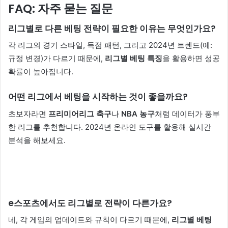
FAQ: 자주 묻는 질문
리그별로 다른 베팅 전략이 필요한 이유는 무엇인가요?
각 리그의 경기 스타일, 득점 패턴, 그리고 2024년 트렌드(예:
규정 변경)가 다르기 때문에,
리그별 베팅 특징
을 활용하면 성공
확률이 높아집니다.
어떤 리그에서 베팅을 시작하는 것이 좋을까요?
초보자라면
프리미어리그 축구
나
NBA 농구
처럼 데이터가 풍부
한 리그를 추천합니다. 2024년 온라인 도구를 활용해 실시간
분석을 해보세요.
e스포츠에서도 리그별로 전략이 다른가요?
네, 각 게임의 업데이트와 규칙이 다르기 때문에,
리그별 베팅