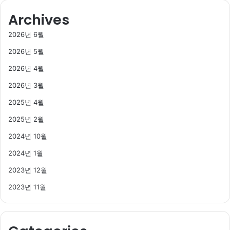
Archives
2026년 6월
2026년 5월
2026년 4월
2026년 3월
2025년 4월
2025년 2월
2024년 10월
2024년 1월
2023년 12월
2023년 11월