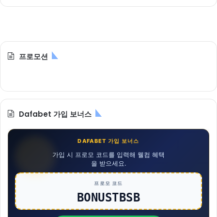
프로모션
Dafabet 가입 보너스
DAFABET 가입 보너스
가입 시 프로모 코드를 입력해 웰컴 혜택
을 받으세요.
프로모 코드
BONUSTBSB