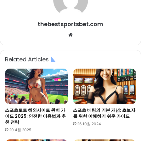
thebestsportsbet.com
We
bsi
te
Related Articles
스포츠토토 해외사이트 완벽 가
스포츠 베팅의 기본 개념: 초보자
이드 2025: 안전한 이용법과 추
를 위한 이해하기 쉬운 가이드
천 전략
26 10월 2024
20 4월 2025