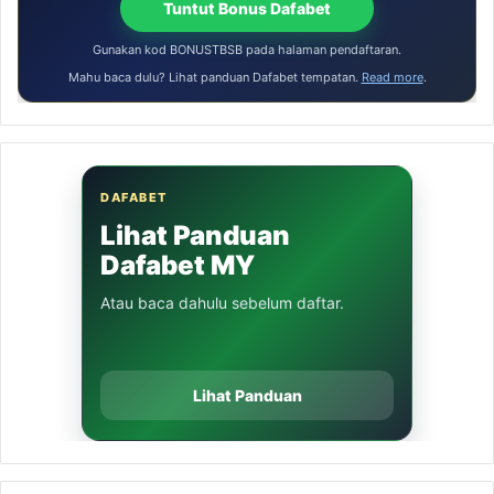
Tuntut Bonus Dafabet
Gunakan kod BONUSTBSB pada halaman pendaftaran.
Mahu baca dulu? Lihat panduan Dafabet tempatan.
Read more
.
DAFABET
Lihat Panduan
Dafabet MY
Atau baca dahulu sebelum daftar.
Lihat Panduan