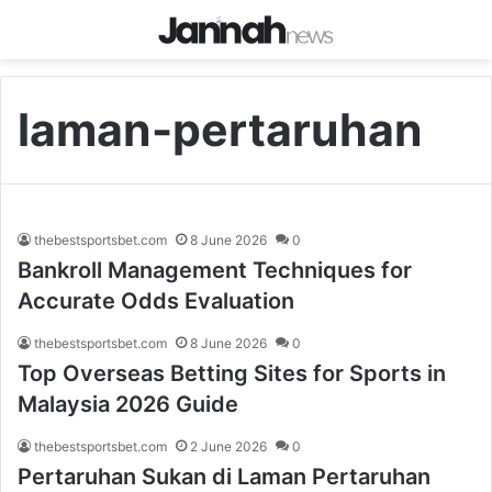
laman-pertaruhan
thebestsportsbet.com
8 June 2026
0
Bankroll Management Techniques for
Accurate Odds Evaluation
thebestsportsbet.com
8 June 2026
0
Top Overseas Betting Sites for Sports in
Malaysia 2026 Guide
thebestsportsbet.com
2 June 2026
0
Pertaruhan Sukan di Laman Pertaruhan