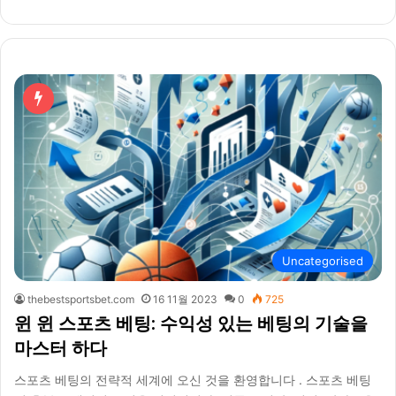
Uncategorised
thebestsportsbet.com
16 11월 2023
0
725
윈 윈 스포츠 베팅: 수익성 있는 베팅의 기술을
마스터 하다
스포츠 베팅의 전략적 세계에 오신 것을 환영합니다 . 스포츠 베팅