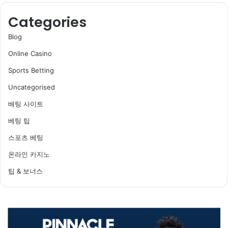
Categories
Blog
Online Casino
Sports Betting
Uncategorised
배팅 사이트
베팅 팁
스포츠 베팅
온라인 카지노
팁 & 보너스