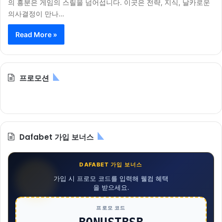
의 흥분은 게임의 스릴을 넘어섭니다. 이곳은 전략, 지식, 날카로운
의사결정이 만나…
Read More »
프로모션
Dafabet 가입 보너스
DAFABET 가입 보너스
가입 시 프로모 코드를 입력해 웰컴 혜택
을 받으세요.
프로모 코드