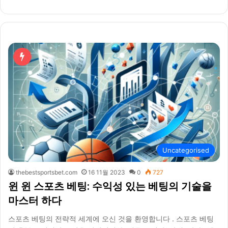
Uncategorised
thebestsportsbet.com
16 11월 2023
0
727
윈 윈 스포츠 베팅: 수익성 있는 베팅의 기술을
마스터 하다
스포츠 베팅의 전략적 세계에 오신 것을 환영합니다 . 스포츠 베팅